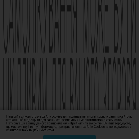
Реклама лікарського засобу. Перед застосуванням лікарського
засобу обов’язково проконсультуйтесь з лікарем та
ознайомтесь з інструкцією для застосування лікарського
засобу.
АМІЗОН РП МОЗ України № UA/6493/01/01, UA/6493/01/02 зі
змінами від 21.09.2021 Наказ МОЗ № 1994
Виробник АТ «Фармак», 04080, м.Київ, вул. Кирилівська, 63, +38
(044) 496-87-87, info@farmak.ua, www.farmak.ua
© Амізон, 2009-2026
Наш сайт використовує файли cookies для поліпшення якості користуванням сайтом,
а також щоб підвищити для вас якість рекламних і маркетингових активностей.
Натиснувши в кінці даного повідомлення «Прийняти та закрити», Ви підтверджуєте,
що маєте чітку і точну інформацію, про призначення файлів Сookies та погоджуєтесь з
їх використанням даним сайтом.