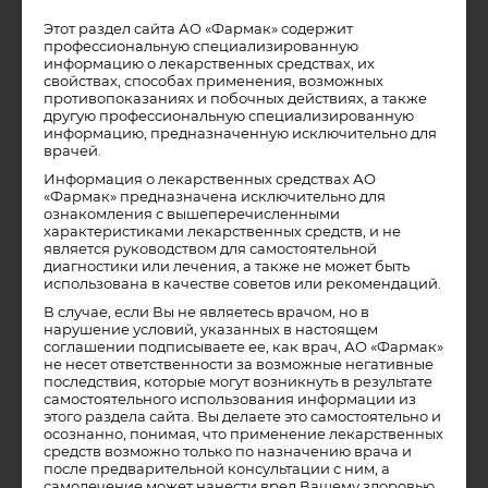
Главный секрет эффективности закаливания – его
регулярность. А потому, поливая себя даже самой
Этот раздел сайта АО «Фармак» содержит
холодной водой всего лишь 1 раз в неделю, не надейтесь,
профессиональную специализированную
что сможете укрепить иммунитет. Закаливание только
информацию о лекарственных средствах, их
тогда возымеет свой эффект, если практиковать его
свойствах, способах применения, возможных
ежедневно. Не стоит бросать занятий, даже если вы
противопоказаниях и побочных действиях, а также
приболели (першит в горле, появился насморк). Помните,
другую профессиональную специализированную
холодовая нагрузка мобилизует защитные силы
информацию, предназначенную исключительно для
организма, а значит, позволит быстрее и эффективнее
врачей.
справиться с надвигающейся простудой.
Информация о лекарственных средствах АО
«Фармак» предназначена исключительно для
В какое время суток проводить обливания?
ознакомления с вышеперечисленными
характеристиками лекарственных средств, и не
Холодовые нагрузки стимулируют работу не только
является руководством для самостоятельной
иммунной, но и нервной системы, а так же работу
диагностики или лечения, а также не может быть
головного мозга. Поэтому устраивать обливания лучше
использована в качестве советов или рекомендаций.
всего утром. После такой процедуры и рабочие вопросы
будут решаться быстрее, и материал на лекциях усвоится
В случае, если Вы не являетесь врачом, но в
лучше. А вот обливаться после 19 часов не рекомендуется –
нарушение условий, указанных в настоящем
это чревато бессонницей.
соглашении подписываете ее, как врач, АО «Фармак»
не несет ответственности за возможные негативные
последствия, которые могут возникнуть в результате
Источник: lady.tsn.ua
самостоятельного использования информации из
этого раздела сайта. Вы делаете это самостоятельно и
осознанно, понимая, что применение лекарственных
средств возможно только по назначению врача и
после предварительной консультации с ним, а
самолечение может нанести вред Вашему здоровью.