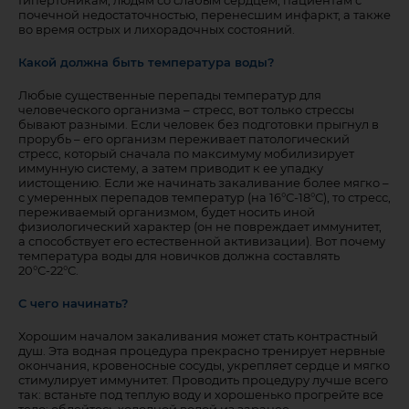
Гипертоникам, людям со слабым сердцем, пациентам с
почечной недостаточностью, перенесшим инфаркт, а также
во время острых и лихорадочных состояний.
Какой должна быть температура воды?
Любые существенные перепады температур для
человеческого организма – стресс, вот только стрессы
бывают разными. Если человек без подготовки прыгнул в
прорубь – его организм переживает патологический
стресс, который сначала по максимуму мобилизирует
иммунную систему, а затем приводит к ее упадку
иистощению. Если же начинать закаливание более мягко –
с умеренных перепадов температур (на 16°С-18°С), то стресс,
переживаемый организмом, будет носить иной
физиологический характер (он не повреждает иммунитет,
а способствует его естественной активизации). Вот почему
температура воды для новичков должна составлять
20°С-22°С.
С чего начинать?
Хорошим началом закаливания может стать контрастный
душ. Эта водная процедура прекрасно тренирует нервные
окончания, кровеносные сосуды, укрепляет сердце и мягко
стимулирует иммунитет. Проводить процедуру лучше всего
так: встаньте под теплую воду и хорошенько прогрейте все