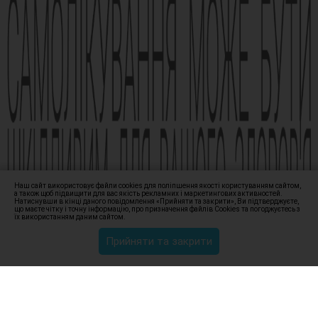
Виробник АТ «Фармак», 04080, м.Київ, вул. Кирилівська, 63, +38
(044) 496-87-87, info@farmak.ua, www.farmak.ua
© Амізон, 2009-2026
Наш сайт використовує файли cookies для поліпшення якості користуванням сайтом,
а також щоб підвищити для вас якість рекламних і маркетингових активностей.
Натиснувши в кінці даного повідомлення «Прийняти та закрити», Ви підтверджуєте,
що маєте чітку і точну інформацію, про призначення файлів Сookies та погоджуєтесь з
їх використанням даним сайтом.
Прийняти та закрити