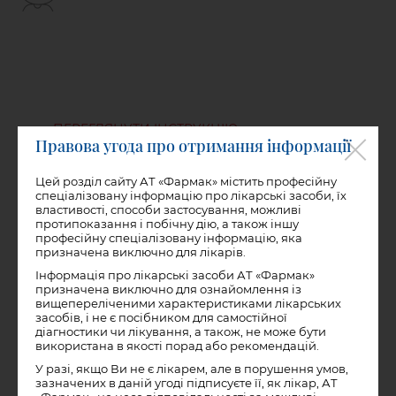
ПЕРЕГЛЯНУТИ ІНСТРУКЦІЮ
Правова угода про отримання інформації
Цей розділ сайту АТ «Фармак» містить професійну
спеціалізовану інформацію про лікарські засоби, їх
Упаковка №20
властивості, способи застосування, можливі
Орієнтовна цiна в аптеках*
протипоказання і побічну дію, а також іншу
53
,
—
74
,
грн.
65
00
професійну спеціалізовану інформацію, яка
призначена виключно для лікарів.
Ціни в аптеках
Інформація про лікарські засоби АТ «Фармак»
призначена виключно для ознайомлення із
вищепереліченими характеристиками лікарських
засобів, і не є посібником для самостійної
діагностики чи лікування, а також, не може бути
використана в якості порад або рекомендацій.
Упаковка №40
У разі, якщо Ви не є лікарем, але в порушення умов,
Орієнтовна цiна в аптеках*
зазначених в даній угоді підписуєте її, як лікар, АТ
92
,
—
115
,
грн.
30
40