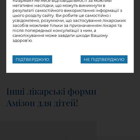
«Фармак» не несе відповідальності за можливі
негативні наслідки, що можуть виникнути в
результаті самостійного використання інформації з
Ціни в аптеках
цього розділу сайту. Ви робите це самостійно і
усвідомлено, розуміючи, що застосування лікарських
засобів можливе тільки за призначенням лікаря та
після попередньої консультації з ним, а
самолікування може завдати шкоди Вашому
здоров’ю.
Замовити на:
ПІДТВЕРДЖУЮ
НЕ ПІДТВЕРДЖУЮ
Інші лікарські форми
Амізон для дітей!