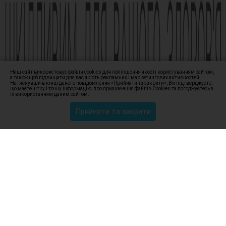
Наш сайт використовує файли cookies для поліпшення якості користуванням сайтом,
а також щоб підвищити для вас якість рекламних і маркетингових активностей.
Натиснувши в кінці даного повідомлення «Прийняти та закрити», Ви підтверджуєте,
що маєте чітку і точну інформацію, про призначення файлів Сookies та погоджуєтесь з
їх використанням даним сайтом.
Прийняти та закрити