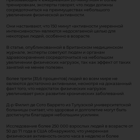
тренировкам, эксперты говорят, что люди должны
сосредоточиться на преимуществах небольшого
увеличения физической активности.
Они настаивают, что 150 минут «активности умеренной
интенсивности» являются недосягаемой целью для
некоторых людей, особенно в возрасте.
В статье, опубликованной в Британском медицинском
журнале, эксперты советуют людям и органам
здравоохранения сосредоточиться на небольшом
увеличении физических нагрузок, так как эффект от таких
занятий не менее полезен.
Более трети (35,6 процентов) людей во всем мире не
являются достаточно активными, несмотря на доказанный
факт того, что недостаток физических нагрузок
увеличивает риск развития хронических заболеваний.
Д-р Филип де Сото Баррето из Тулузской университетской
больницы считает, что здоровье и долголетие могут быть
достигнуты благодаря небольшим усилиям.
Исследование более 250 000 взрослых людей в возрасте от
50 до 71 года в США обнаружило, что умеренная
физическая активность около часа в неделю и более