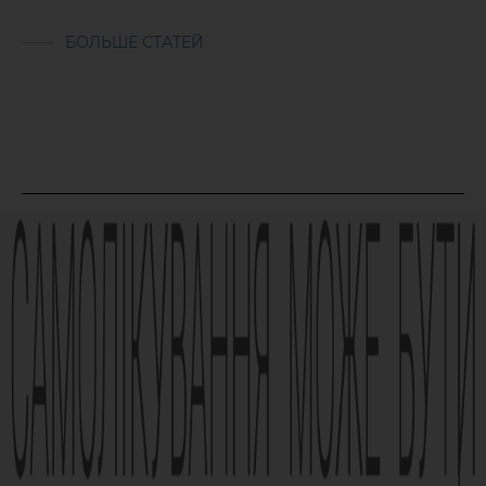
БОЛЬШЕ СТАТЕЙ
Реклама лікарського засобу. Перед застосуванням лікарського
засобу обов’язково проконсультуйтесь з лікарем та
ознайомтесь з інструкцією для застосування лікарського
засобу.
АМІЗОН РП МОЗ України № UA/6493/01/01, UA/6493/01/02 зі
змінами від 21.09.2021 Наказ МОЗ № 1994
Виробник АТ «Фармак», 04080, м.Київ, вул. Кирилівська, 63, +38
(044) 496-87-87, info@farmak.ua, www.farmak.ua
© Амізон, 2009-2026