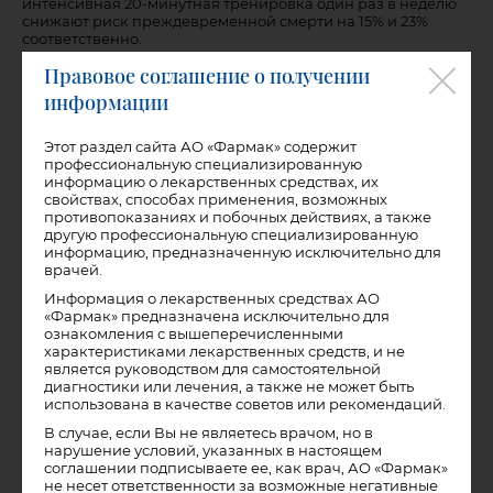
интенсивная 20-минутная тренировка один раз в неделю
снижают риск преждевременной смерти на 15% и 23%
соответственно.
Правовое соглашение о получении
А обзор других шести исследований обнаружил 19-
процентное сокращение риска смерти среди людей,
информации
которые гуляют на свежем воздухе более часа в неделю по
сравнению с людьми, которые ничего не делают.
Этот раздел сайта АО «Фармак» содержит
профессиональную специализированную
информацию о лекарственных средствах, их
свойствах, способах применения, возможных
противопоказаниях и побочных действиях, а также
другую профессиональную специализированную
информацию, предназначенную исключительно для
врачей.
Информация о лекарственных средствах АО
«Фармак» предназначена исключительно для
ознакомления с вышеперечисленными
характеристиками лекарственных средств, и не
является руководством для самостоятельной
диагностики или лечения, а также не может быть
использована в качестве советов или рекомендаций.
В случае, если Вы не являетесь врачом, но в
нарушение условий, указанных в настоящем
соглашении подписываете ее, как врач, АО «Фармак»
не несет ответственности за возможные негативные