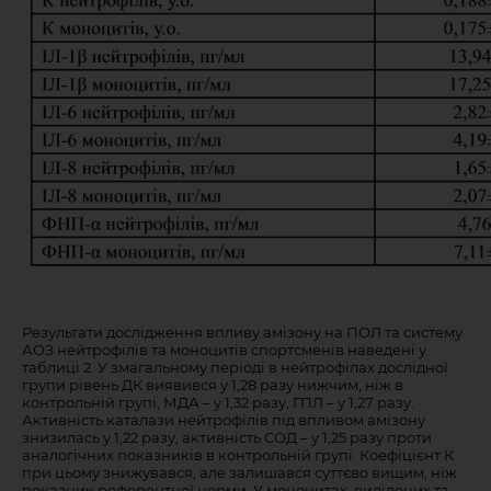
Результати дослідження впливу амізону на ПОЛ та систему
АОЗ нейтрофілів та моноцитів спортсменів наведені у
таблиці 2. У змагальному періоді в нейтрофілах дослідної
групи рівень ДК виявився у 1,28 разу нижчим, ніж в
контрольній групі, МДА – у 1,32 разу, ГПЛ – у 1,27 разу.
Активність каталази нейтрофілів під впливом амізону
знизилась у 1,22 разу, активність СОД – у 1,25 разу проти
аналогічних показників в контрольній групі. Коефіцієнт К
при цьому знижувався, але залишався суттєво вищим, ніж
показник референтної норми. У моноцитах, виділених та