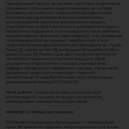
Тренувальний процес, як система підготовки спортсменів,
спряжений з фізичними навантаженнями, які суттєво
впливають на гомеостаз. Чисельними дослідженнями
показано, що під впливом фізичних навантажень,
випробовуваних протягом тренувального процесу
спортсменами, в організмі останніх розвиваються імунні і
метаболічні порушення, ступінь виразності яких залежить
від інтенсивності фізичних навантажень [2, 4-6]. Доведений
позитивний вплив на імунний і метаболічний статус
спортсменів таких фармакологічних препаратів, як «ТриВі-
Плюс» [1], «Селен актив» [9], ентеральні фітосорбенти [8] та
деяких інших [3]. Разом з цим, дані про вплив амізону на
метаболічні показники спортсменів відсутні. Дане
дослідження є фрагментом планової наукової теми
кафедри патофізіології Державного закладу «Луганський
державний медичний університет» «Імунний,
метаболічний та мікробіологічний статус спортсменів»
(реєстраційний номер 0107U003013).
Мета роботи
– вивчення впливу амізону на про/
антиоксидантні процеси та продукцію цитокінів
нейтрофілами і моноцитами спортсменів.
Матеріал та методи дослідження
.
Нейтрофіли та моноцити були виділені з периферійної
крові 38 практично здорових нетренерованих осіб віком