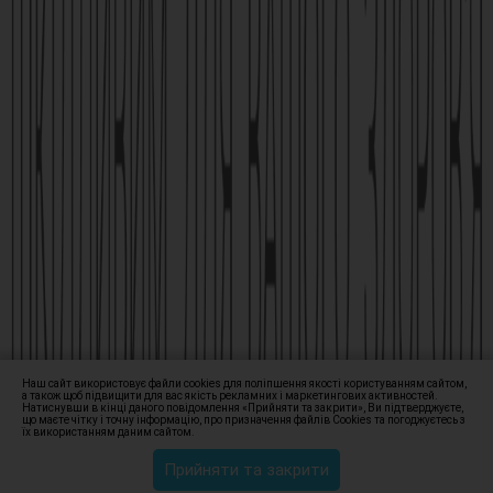
ознайомтесь з інструкцією для застосування лікарського
засобу.
АМІЗОН РП МОЗ України № UA/6493/01/01, UA/6493/01/02 зі
змінами від 21.09.2021 Наказ МОЗ № 1994
Виробник АТ «Фармак», 04080, м.Київ, вул. Кирилівська, 63, +38
(044) 496-87-87, info@farmak.ua, www.farmak.ua
© Амізон, 2009-2026
Наш сайт використовує файли cookies для поліпшення якості користуванням сайтом,
а також щоб підвищити для вас якість рекламних і маркетингових активностей.
Натиснувши в кінці даного повідомлення «Прийняти та закрити», Ви підтверджуєте,
що маєте чітку і точну інформацію, про призначення файлів Сookies та погоджуєтесь з
їх використанням даним сайтом.
Прийняти та закрити