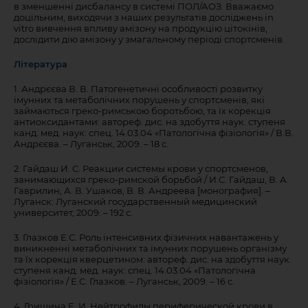
в зменшенні дисбалансу в системі ПОЛ/АОЗ. Вважаємо
доцільним, виходячи з наших результатів досліджень in
vitro вивчення впливу амізону на продукцію цітокінів,
дослідити дію амізону у змагальному періоді спортсменів.
Література
1. Андрєєва В. В. Патогенетичні особливості розвитку
імунних та метаболічних порушень у спортсменів, які
займаються греко-римською боротьбою, та їх корекція
антиоксидантами: автореф. дис. на здобуття наук. ступеня
канд. мед. наук: спец. 14.03.04 «Патологічна фізіологія» / В.В.
Андрєєва. – Луганськ, 2009. – 18 с.
2. Гайдаш И. С. Реакции системы крови у спортсменов,
занимающихся греко-римской борьбой / И.С. Гайдаш, В. А.
Гаврилин, А. В. Ушаков, В. В. Андреева [монография]. –
Луганск: Луганский государственный медицинский
университет, 2009. – 192 с.
3. Глазков Е.С. Роль інтенсивних фізичних навантажень у
виникненні метаболічних та імунних порушень організму
та їх корекція кверцетином: автореф. дис. на здобуття наук.
ступеня канд. мед. наук: спец. 14.03.04 «Патологічна
фізіологія» / Е.С. Глазков. – Луганськ, 2009. – 16 с.
4. Гришина Е. И. Нейтрофилы периферической крови в