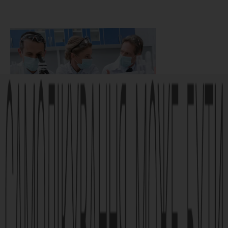
17.01.2022
Опыт использования
енисамиуму йодида в