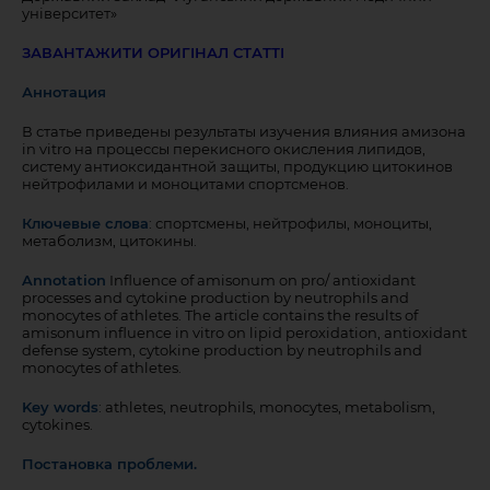
університет»
ЗАВАНТАЖИТИ ОРИГІНАЛ СТАТТІ
Аннотация
В статье приведены результаты изучения влияния амизона
in vitro на процессы перекисного окисления липидов,
систему антиоксидантной защиты, продукцию цитокинов
нейтрофилами и моноцитами спортсменов.
Ключевые слова
: спортсмены, нейтрофилы, моноциты,
метаболизм, цитокины.
Annotation
Inﬂuence of amisonum on pro/ antioxidant
processes and cytokine production by neutrophils and
monocytes of athletes. The article contains the results of
amisonum inﬂuence in vitro on lipid peroxidation, antioxidant
defense system, cytokine production by neutrophils and
monocytes of athletes.
Key words
: athletes, neutrophils, monocytes, metabolism,
cytokines.
Постановка
проблеми
.