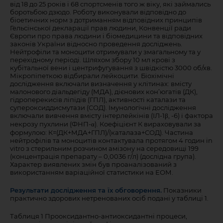
від 18 до 25 років і 68 спортсменів того ж віку, які займались
боротьбою дзюдо. Роботу виконували відповідно до
біоетичних норм з дотриманням відповідних принципів
Гельсінської декларації прав людини, Конвенції ради
Європи про права людини і біомедицини та відповідних
законів України відносно проведення досліджень.
Нейтрофіли та моноцити отримували у змагальному та у
перехідному періоді. Шляхом збору 10 мл крові з
кубітальної вени і центрифугування з швідкістю 3000 об/хв.
Мікропіпеткою відбирали лейкоцити. Біохімічні
дослідження включали визначення у клітинах: вмісту
малонового діальдегіду (МДА), дієнових кон’югатів (ДК),
гідроперекисів ліпідів (ГПЛ), активності каталази та
супероксиддисмутази (СОД). Імунологічні дослідження
включали вивчення вмісту інтерлейкінів (ІЛ-1β, -6) і фактора
некрозу пухлини (ФНП-α). Коефіцієнт К вираховували за
формулою: К=(ДК+МДА+ГПЛ)/(каталаза+СОД). Частина
нейтрофілів та моноцитів контактувала протягом 4 годин in
vitro з стерильним розчином амізону на середовищі 199
(концентрація препарату – 0,0036 г/л) (дослідна група).
Характер виявлених змін був проаналізований з
використанням варіаційної статистики на ЕОМ.
Результати дослідження та їх обговорення.
Показники
практично здорових нетренованих осіб подані у таблиці 1.
Таблиця 1 Прооксидантно-антиоксидантні процеси,