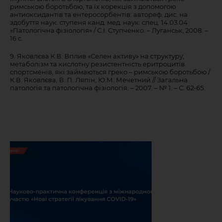
римською боротьбою, та їх корекція з допомогою
антиоксидантів та ентеросорбентів: автореф. дис. на
здобуття наук. ступеня канд. мед. наук: спец. 14.03.04
«Патологічна фізіологія» / С.І. Ступченко. – Луганськ, 2008. –
16 с.
9. Яковлєва К.В. Вплив «Селен активу» на структуру,
метаболізм та кислотну резистентність еритроцитів
спортсменів, які займаються греко – римською боротьбою /
К.В. Яковлєва, В. П. Ляпін, Ю.М. Мечетний // Загальна
патологія та патологічна фізіологія. – 2007. – № 1. – С. 62-65.