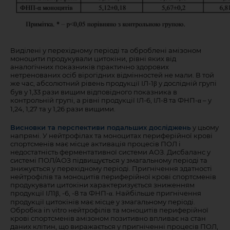
Виділені у перехідному періоді та оброблені амізоном
моноцити продукували цитокіни, рівні яких від
аналогічних показників практично здорових
нетренованих осіб вірогідних відмінностей не мали. В той
же час, абсолютний рівень продукції ІЛ-1β у дослідній групі
був у 1,33 рази вищим відповідного показника в
контрольній групі, а рівні продукції ІЛ-6, ІЛ-8 та ФНП-α – у
1,24, 1,27 та у 1,26 рази вищими.
Висновки та перспективи подальших досліджень
у цьому
напрямі. У нейтрофілах та моноцитах периферійної крові
спортсменів має місце активація процесів ПОЛ і
недостатність ферментативної системи АОЗ. Дисбаланс у
системі ПОЛ/АОЗ підвищується у змагальному періоді та
знижується у перехідному періоді. Пригнічення здатності
нейтрофілів та моноцитів периферійної крові спортсменів
продукувати цитокіни характеризується зниженням
продукції ІЛ1β, -6, -8 та ФНП-α. Найбільше пригнічення
продукції цитокінів має місце у змагальному періоді.
Обробка in vitro нейтрофілів та моноцитів периферійної
крові спортсменів амізоном позитивно впливає на стан
даних клітин, що виражається у пригніченні процесів ПОЛ,