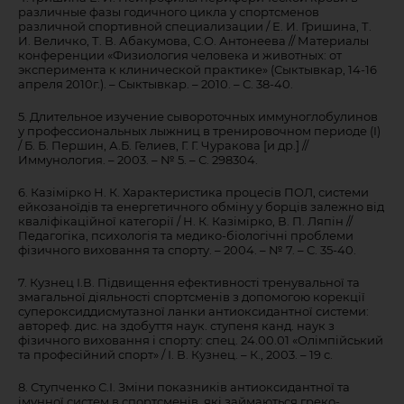
различные фазы годичного цикла у спортсменов
различной спортивной специализации / Е. И. Гришина, Т.
И. Величко, Т. В. Абакумова, С.О. Антонеева // Материалы
конференции «Физиология человека и животных: от
эксперимента к клинической практике» (Сыктывкар, 14-16
апреля 2010г.). – Сыктывкар. – 2010. – С. 38-40.
5. Длительное изучение сывороточных иммуноглобулинов
у профессиональных лыжниц в тренировочном периоде (I)
/ Б. Б. Першин, А.Б. Гелиев, Г. Г. Чуракова [и др.] //
Иммунология. – 2003. – № 5. – С. 298304.
6. Казімірко Н. К. Характеристика процесів ПОЛ, системи
ейкозаноїдів та енергетичного обміну у борців залежно від
кваліфікаційної категорії / Н. К. Казімірко, В. П. Ляпін //
Педагогіка, психологія та медико-біологічні проблеми
фізичного виховання та спорту. – 2004. – № 7. – С. 35-40.
7. Кузнец І.В. Підвищення ефективності тренувальної та
змагальної діяльності спортсменів з допомогою корекції
супероксиддисмутазної ланки антиоксидантної системи:
автореф. дис. на здобуття наук. ступеня канд. наук з
фізичного виховання і спорту: спец. 24.00.01 «Олімпійський
та професійний спорт» / І. В. Кузнец. – К., 2003. – 19 с.
8. Ступченко С.І. Зміни показників антиоксидантної та
імунної систем в спортсменів, які займаються греко-