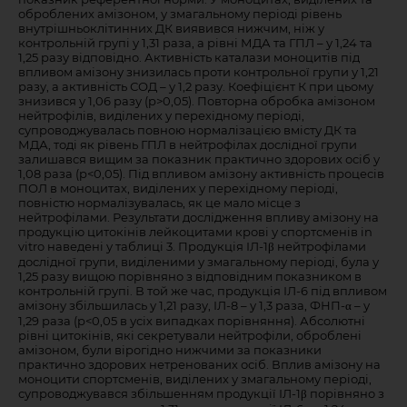
оброблених амізоном, у змагальному періоді рівень
внутрішньоклітинних ДК виявився нижчим, ніж у
контрольній групі у 1,31 раза, а рівні МДА та ГПЛ – у 1,24 та
1,25 разу відповідно. Активність каталази моноцитів під
впливом амізону знизилась проти контрольної групи у 1,21
разу, а активність СОД – у 1,2 разу. Коефіцієнт К при цьому
знизився у 1,06 разу (р>0,05). Повторна обробка амізоном
нейтрофілів, виділених у перехідному періоді,
супроводжувалась повною нормалізацією вмісту ДК та
МДА, тоді як рівень ГПЛ в нейтрофілах дослідної групи
залишався вищим за показник практично здорових осіб у
1,08 раза (р<0,05). Під впливом амізону активність процесів
ПОЛ в моноцитах, виділених у перехідному періоді,
повністю нормалізувалась, як це мало місце з
нейтрофілами. Результати дослідження впливу амізону на
продукцію цитокінів лейкоцитами крові у спортсменів in
vitro наведені у таблиці 3. Продукція ІЛ-1β нейтрофілами
дослідної групи, виділеними у змагальному періоді, була у
1,25 разу вищою порівняно з відповідним показником в
контрольній групі. В той же час, продукція ІЛ-6 під впливом
амізону збільшилась у 1,21 разу, ІЛ-8 – у 1,3 раза, ФНП-α – у
1,29 раза (р<0,05 в усіх випадках порівняння). Абсолютні
рівні цитокінів, які секретували нейтрофіли, оброблені
амізоном, були вірогідно нижчими за показники
практично здорових нетренованих осіб. Вплив амізону на
моноцити спортсменів, виділених у змагальному періоді,
супроводжувався збільшенням продукції ІЛ-1β порівняно з