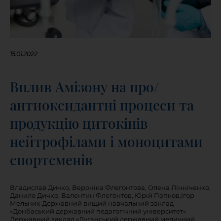
15.01.2022
Вплив Амізону на про/
антиоксидантні процеси та
продукцію цитокінів
нейтрофілами і моноцитами
спортсменів
Владислав Дичко, Вероніка Флегонтова, Олена Лінніченко,
Данило Дичко, Валентин Флегонтов, Юрій Попков,Ігор
Мельник Державний вищий навчальний заклад
«Донбаський державний педагогічний університет»
Державний заклад «Луганський державний медичний