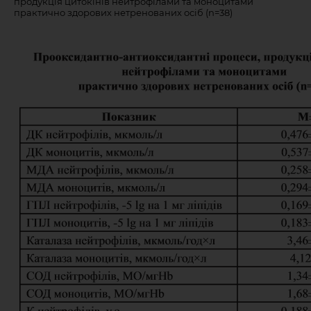
продукція цитокінів нейтрофілами та моноцитами
практично здорових нетренованих осіб (n=38)