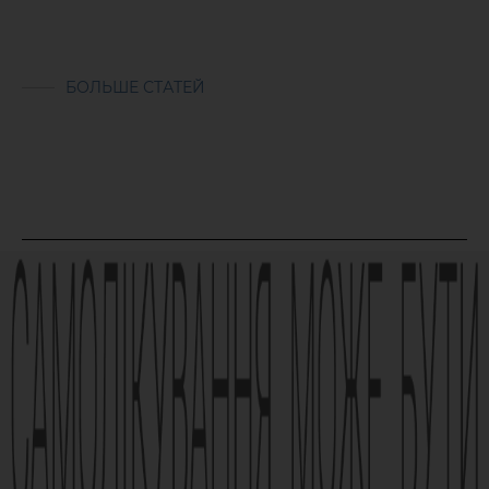
БОЛЬШЕ СТАТЕЙ
Реклама лікарського засобу. Перед застосуванням лікарського
засобу обов’язково проконсультуйтесь з лікарем та
ознайомтесь з інструкцією для застосування лікарського
засобу.
АМІЗОН РП МОЗ України № UA/6493/01/01, UA/6493/01/02 зі
змінами від 21.09.2021 Наказ МОЗ № 1994
Виробник АТ «Фармак», 04080, м.Київ, вул. Кирилівська, 63, +38
(044) 496-87-87, info@farmak.ua, www.farmak.ua