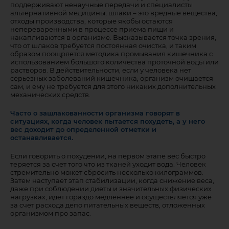
поддерживают ненаучные передачи и специалисты
альтернативной медицины, шлаки – это вредные вещества,
отходы производства, которые якобы остаются
непереваренными в процессе приема пищи и
накапливаются в организме. Высказывается точка зрения,
что от шлаков требуется постоянная очистка, и таким
образом поощряется методика промывания кишечника с
использованием большого количества проточной воды или
растворов. В действительности, если у человека нет
серьезных заболеваний кишечника, организм очищается
сам, и ему не требуется для этого никаких дополнительных
механических средств.
Часто о зашлакованности организма говорят в
ситуациях, когда человек пытается похудеть, а у него
вес доходит до определенной отметки и
останавливается.
Если говорить о похудении, на первом этапе вес быстро
теряется за счет того что из тканей уходит вода. Человек
стремительно может сбросить несколько килограммов.
Затем наступает этап стабилизации, когда снижение веса,
даже при соблюдении диеты и значительных физических
нагрузках, идет гораздо медленнее и осуществляется уже
за счет расхода депо питательных веществ, отложенных
организмом про запас.