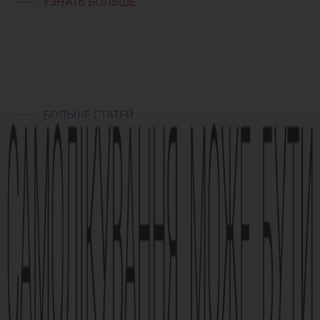
УЗНАТЬ БОЛЬШЕ
БОЛЬШЕ СТАТЕЙ
Реклама лікарського засобу. Перед застосуванням лікарського
засобу обов’язково проконсультуйтесь з лікарем та
ознайомтесь з інструкцією для застосування лікарського
засобу.
АМІЗОН РП МОЗ України № UA/6493/01/01, UA/6493/01/02 зі