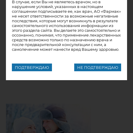
В случае, если Вы не являетесь врачом, но в
эту точку зрения как официальную позицию врачей-
нарушение условий, указанных в настоящем
гастроэнтерологов или Ассоциации врачей-эндоскопистов
соглашении подписываете ее, как врач, АО «Фармак»
Украины права не имею.
не несет ответственности за возможные негативные
последствия, которые могут возникнуть в результате
Что действительно реально – так это четкая связь
самостоятельного использования информации из
увеличения веса с заболеваниями эндокринной системы:
этого раздела сайта. Вы делаете это самостоятельно и
щитовидной железой, сахарным диабетом. Также на вес
осознанно, понимая, что применение лекарственных
могут влиять гинекологические проблемы, связанные с
средств возможно только по назначению врача и
яичниками. Если эндокринные нарушения присутствуют,
после предварительной консультации с ним, а
проблем с весом избежать очень трудно, даже если кушать
самолечение может нанести вред Вашему здоровью.
совсем мало. Поэтому если человек прилагает усилия,
считает калории, или если ему диетолог сказал, что он
питается правильно, ест мало, расходует много, а вес стоит,
шаг номер один – консультация у толкового врача-
ПОДТВЕРЖДАЮ
НЕ ПОДТВЕРЖДАЮ
эндокринолога.