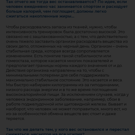
Так отчего же тогда вес останавливается? По идее, если
человек ежедневно час занимается спортом и расходует
больше калорий, чем поглощает, должны легко
сжигаться накопленные жиры…
Чтобы расходовались запасы из тканей, нужно, чтобы
интенсивность тренировок была достаточно высокой. Это
связано не с зашлакованностью, а с тем, что действительно
очень тяжело заставить организм расходовать вещества из
своих депо, отложенных на черный день. Организм – очень
стабильная среда, которая всегда сопротивляется
изменениям. Есть понятие такой стабильности или
гомеостаза, которое касается многих показателей и
предполагает границы нормы каждого значения от и до.
Действия организма направлены на то, чтобы с
минимальными потерями для себя поддерживать
максимально стабильное состояние. Это касается и веса.
Мы быстро набираем килограммы из-за гиподинамии,
низкого расхода энергии и в то же время поглощения
высококалорийной пищи. За исключением случаев, когда у
человека эндокринное заболевание, например, сбои в
работе поджелудочной или щитовидной железы. Бывает и
наоборот, что человек не может поправиться, много ест, но
из-за особенностей обмена веществ вес стоит и даже
теряется.
Так что же делать тем, у кого вес остановился и перестал
снижаться, несмотря на все усилия?