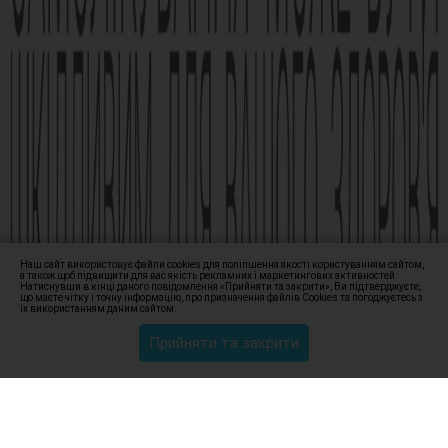
змінами від 21.09.2021 Наказ МОЗ № 1994
Виробник АТ «Фармак», 04080, м.Київ, вул. Кирилівська, 63, +38
(044) 496-87-87, info@farmak.ua, www.farmak.ua
© Амізон, 2009-2026
Наш сайт використовує файли cookies для поліпшення якості користуванням сайтом,
а також щоб підвищити для вас якість рекламних і маркетингових активностей.
Натиснувши в кінці даного повідомлення «Прийняти та закрити», Ви підтверджуєте,
що маєте чітку і точну інформацію, про призначення файлів Сookies та погоджуєтесь з
їх використанням даним сайтом.
Прийняти та закрити