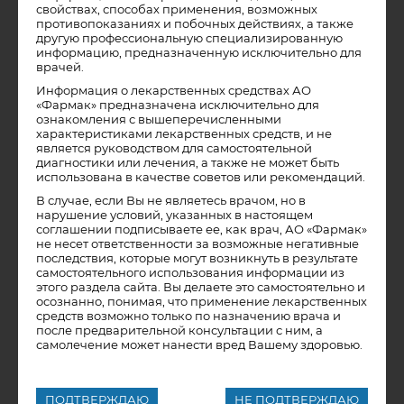
свойствах, способах применения, возможных
противопоказаниях и побочных действиях, а также
другую профессиональную специализированную
информацию, предназначенную исключительно для
врачей.
Информация о лекарственных средствах АО
«Фармак» предназначена исключительно для
ознакомления с вышеперечисленными
19.04.2022
характеристиками лекарственных средств, и не
является руководством для самостоятельной
диагностики или лечения, а также не может быть
использована в качестве советов или рекомендаций.
Как предотвратить грипп и
В случае, если Вы не являетесь врачом, но в
нарушение условий, указанных в настоящем
ОРВИ
соглашении подписываете ее, как врач, АО «Фармак»
не несет ответственности за возможные негативные
последствия, которые могут возникнуть в результате
самостоятельного использования информации из
этого раздела сайта. Вы делаете это самостоятельно и
УЗНАТЬ БОЛЬШЕ
осознанно, понимая, что применение лекарственных
средств возможно только по назначению врача и
после предварительной консультации с ним, а
самолечение может нанести вред Вашему здоровью.
ПОДТВЕРЖДАЮ
НЕ ПОДТВЕРЖДАЮ