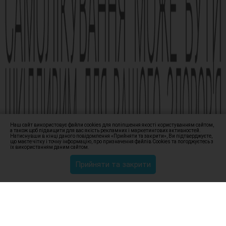
Виробник АТ «Фармак», 04080, м.Київ, вул. Кирилівська, 63, +38
(044) 496-87-87, info@farmak.ua, www.farmak.ua
© Амізон, 2009-2026
Наш сайт використовує файли cookies для поліпшення якості користуванням сайтом,
а також щоб підвищити для вас якість рекламних і маркетингових активностей.
Натиснувши в кінці даного повідомлення «Прийняти та закрити», Ви підтверджуєте,
що маєте чітку і точну інформацію, про призначення файлів Сookies та погоджуєтесь з
їх використанням даним сайтом.
Прийняти та закрити