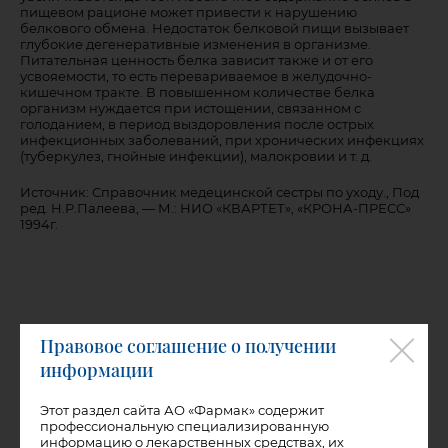
пищевом рационе может привести к нарушению
белкового обмена. Недостаток белковой пищи вызывает
глубокие дегенеративные изменения в организме.
Питательная ценность белка зависит также и от его
усвояемости, то есть перевариваемое в желудочно-
кишечном тракте. В повышенном количестве белка
организм нуждается при истощении, связанном с
голоданием, в период выздоровления после острых
инфекционных заболеваний, при хронических инфекциях
(туберкулез, гнойные инфекции), малокровии и т. д.
Источник: Справочник медецинской сестры по уходу., Под
ред. Н.Р.Палеева, — М.: НИО «КВАРТЕТ», «КРОНА-ПРЕСС»
1994г.
Правовое соглашение о получении
информации
Этот раздел сайта АО «Фармак» содержит
профессиональную специализированную
информацию о лекарственных средствах, их