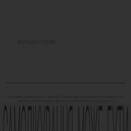
БОЛЬШЕ СТАТЕЙ
Реклама лікарського засобу. Перед застосуванням лікарського
засобу обов’язково проконсультуйтесь з лікарем та
ознайомтесь з інструкцією для застосування лікарського
засобу.
АМІЗОН РП МОЗ України № UA/6493/01/01, UA/6493/01/02 зі
змінами від 21.09.2021 Наказ МОЗ № 1994