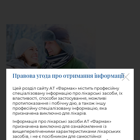
Правова угода про отримання інформації
Цей розділ сайту АТ «Фармак» містить професійну
спеціалізовану інформацію про лікарські засоби, їх
властивості, способи застосування, можливі
протипоказання і побічну дію, а також іншу
19.04.2022
професійну спеціалізовану інформацію, яка
призначена виключно для лікарів.
Інформація про лікарські засоби АТ «Фармак»
Як попередити ГРИП та ГРВІ
призначена виключно для ознайомлення із
вищепереліченими характеристиками лікарських
засобів, і не є посібником для самостійної