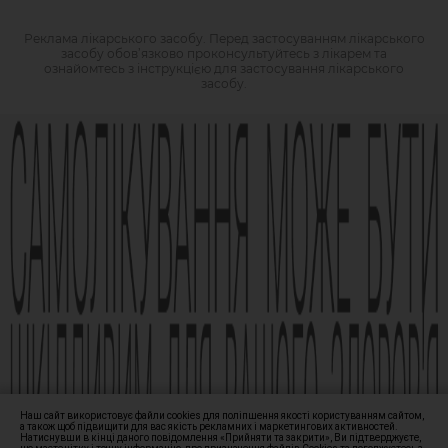
Реклама лікарського засобу. Перед застосуванням лікарського
засобу обов’язково проконсультуйтесь з лікарем та
ознайомтесь з інструкцією для застосування лікарського
засобу.
АМІЗОН РП МОЗ України № UA/6493/01/01, UA/6493/01/02 зі
змінами від 21.09.2021 Наказ МОЗ № 1994
Виробник АТ «Фармак», 04080, м.Київ, вул. Кирилівська, 63, +38
(044) 496-87-87, info@farmak.ua, www.farmak.ua
© Амізон, 2009-2026
Наш сайт використовує файли cookies для поліпшення якості користуванням сайтом,
а також щоб підвищити для вас якість рекламних і маркетингових активностей.
Натиснувши в кінці даного повідомлення «Прийняти та закрити», Ви підтверджуєте,