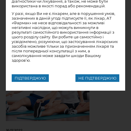
діагностики чи лікування, а також, не може бути
використана в якості порад або рекомендацій.
ДІЗНАТИСЬ БІЛЬШЕ
У разі, якщо Ви не є лікарем, але в порушення умов,
зазначених в даній угоді підписуєте її, як лікар, АТ
«Фармак» не несе відповідальності за можливі
негативні наслідки, що можуть виникнути в
результаті самостійного використання інформації з
цього розділу сайту. Ви робите це самостійно і
усвідомлено, розуміючи, що застосування лікарських
засобів можливе тільки за призначенням лікаря та
після попередньої консультації з ним, а
самолікування може завдати шкоди Вашому
здоров’ю.
ПІДТВЕРДЖУЮ
НЕ ПІДТВЕРДЖУЮ
16.01.2022