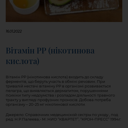
16.01.2022
Вітамін РР (нікотинова
кислота)
Вітамін РР (нікотинова кислота) входить до складу
ферментів, що беруть участь в обміні речовин. При
тривалій нестачі вітаміну РР в організмі розвивається
пелагра, що виявляється дерматитом, порушеннями
психіки типу недоумства і розладом діяльності травного
тракту у вигляді профузних проносів. Добова потреба
організму – 20-25 мг нікотинової кислоти.
Джерело: Справочник медецинской сестры по уходу., под
ред. Н.Р.Палеева,- М.:НИО “КВАРТЕТ”, “КРОН-ПРЕСС” 1994г.