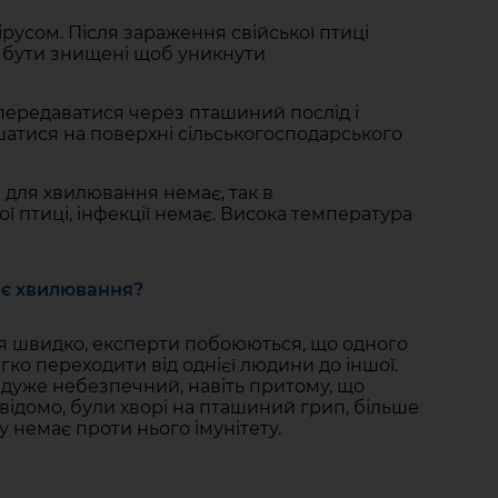
усом. Після зараження свійської птиці
ні бути знищені щоб уникнути
передаватися через пташиний послід і
шатися на поверхні сільськогосподарського
 для хвилювання немає, так в
ї птиці, інфекції немає. Висока температура
ає хвилювання?
ся швидко, експерти побоюються, що одного
ко переходити від однієї людини до іншої.
 дуже небезпечний, навіть притому, що
к відомо, були хворі на пташиний грип, більше
 немає проти нього імунітету.