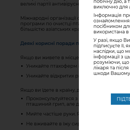
побічну дію, а
великі партії антивірусних ліків. Американсь
виключно для л
Інформація пр
Міжнародні організації охорони здоров’я ви
ознайомлення і
програми по очистці птахоферм і перевірках
посібником для
більшістю азіатських країн.
використана в 
У разі, якщо В
Деякі корисні поради по запобіганню пташ
підписуєте її, 
наслідки, що м
інформації з ц
Якщо ви живете в місцевості, де поширений
розуміючи, що
Уникайте птахоферм і тісного контакту з
лікаря та післ
шкоди Вашому 
Уникайте відкритих ринків, де продають ж
Якщо ви їдете в країну, де поширений пташи
Проконсультуйтеся з лікарем, стосовно вак
ПІД
пташиний грип, але допоможе вам уникн
Мийте частіше руки. Якщо у вас немає мож
Не вживайте в їжу сирі або погано пригот