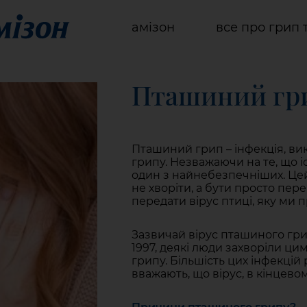
амізон
все про грип 
Пташиний гр
Пташиний грип – інфекція, в
грипу. Незважаючи на те, що і
один з найнебезпечніших. Цей 
не хворіти, а бути просто пер
передати вірус птиці, яку ми пр
Зазвичай вірус пташиного грип
1997, деякі люди захворіли 
грипу. Більшість цих інфекцій 
вважають, що вірус, в кінцево