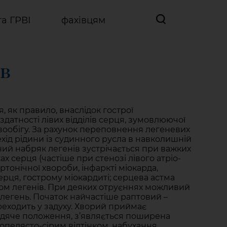
та ГРВІ
фахівцям
ів
, як правило, внаслідок гострої
здатності лівих відділів серця, зумовлюючої
овообігу. За рахунок переповнення легеневих
хід рідини із судинного русла в навколишній
ний набряк легенів зустрічається при важких
х серця (частіше при стенозі лівого атріо-
ртонічної хвороби, інфаркті міокарда,
ерця, гострому міокардиті; серцева астма
м легенів. При деяких отруєннях можливий
легень. Початок найчастіше раптовий –
реходить у задуху. Хворий приймає
дяче положення, з’являється поширена
попелясто-сірим відтінком, набухання