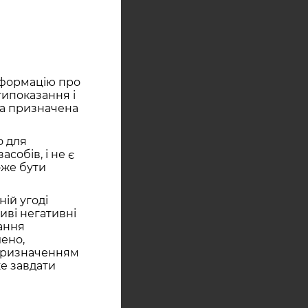
інформацію про
типоказання і
ка призначена
о для
собів, і не є
оже бути
ній угоді
ливі негативні
тання
лено,
 призначенням
же завдати