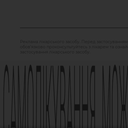
Реклама лікарського засобу. Перед застосуванням
обов’язково проконсультуйтесь з лікарем та ознай
застосування лікарського засобу.
АМІЗОН РП МОЗ України № UA/6493/01/01, UA/6493/01
Наказ МОЗ № 1994
Виробник АТ «Фармак», 04080, м.Київ, вул. Кирилівс
info@farmak.ua, www.farmak.ua
© Амізон, 2009-2026