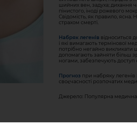
шийних вен, задуха; дихання ча
пінистого, іноді рожевого мок
Свідомість, як правило, ясна.
страхом смерті.
Набряк легенів
відноситься д
і які вимагають термінової м
потрібно негайно викликати ш
допомагають зайняти більш 
ногами, забезпечують доступ с
Прогноз
при набряку легенів 
своєчасності розпочатих медич
Джерело: Популярна медична