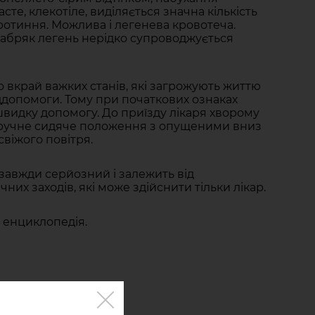
сте, клекотіле, виділяється значна кількість
ротиння. Можлива і легенева кровотеча.
 Набряк легень нерідко супроводжується
о вкрай важких станів, які загрожують життю
еддопомоги. Тому при початкових ознаках
видку допомогу. До приїзду лікаря хворому
зручне сидяче положення з опущеними вниз
віжого повітря.
завжди серйозний і залежить від
них заходів, які може здійснити тільки лікар.
 енциклопедія.