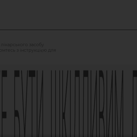
 лікарського засобу
омтесь з інструкцією для
/02 зі змінами від 21.09.2021
ька, 63, +38 (044) 496-87-87,