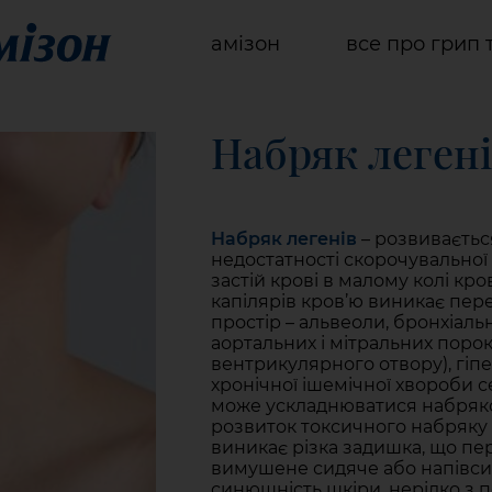
амізон
все про грип 
Набряк леген
Набряк легенів
– розвивається
недостатності скорочувальної 
застій крові в малому колі кр
капілярів кров’ю виникає пере
простір – альвеоли, бронхіаль
аортальних і мітральних порока
вентрикулярного отвору), гіпе
хронічної ішемічної хвороби с
може ускладнюватися набряко
розвиток токсичного набряку 
виникає різка задишка, що пе
вимушене сидяче або напівси
синюшність шкіри, нерідко з 