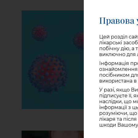
Правова 
Цей розділ сай
лікарські засо
побічну дію, а
виключно для л
Інформація пр
ознайомлення і
посібником для
використана в 
У разі, якщо В
підписуєте її, 
наслідки, що м
інформації з ц
розуміючи, що
лікаря та післ
шкоди Вашому 