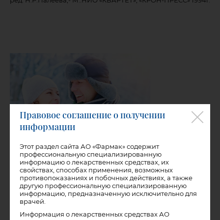
ред. Н.Р.Палеева,- М.:НИО «КВАРТЕТ», «КРОН-ПРЕСС» 1994г.
Правовое соглашение о получении
информации
Этот раздел сайта АО «Фармак» содержит
профессиональную специализированную
информацию о лекарственных средствах, их
свойствах, способах применения, возможных
противопоказаниях и побочных действиях, а также
19.04.2022
другую профессиональную специализированную
информацию, предназначенную исключительно для
врачей.
Как предотвратить грипп и
Информация о лекарственных средствах АО