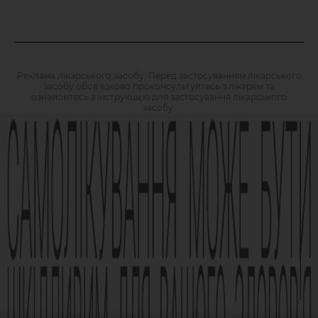
Реклама лікарського засобу. Перед застосуванням лікарського
засобу обов’язково проконсультуйтесь з лікарем та
ознайомтесь з інструкцією для застосування лікарського
засобу.
АМІЗОН РП МОЗ України № UA/6493/01/01, UA/6493/01/02 зі
змінами від 21.09.2021 Наказ МОЗ № 1994
Виробник АТ «Фармак», 04080, м.Київ, вул. Кирилівська, 63, +38
(044) 496-87-87, info@farmak.ua, www.farmak.ua
© Амізон, 2009-2026