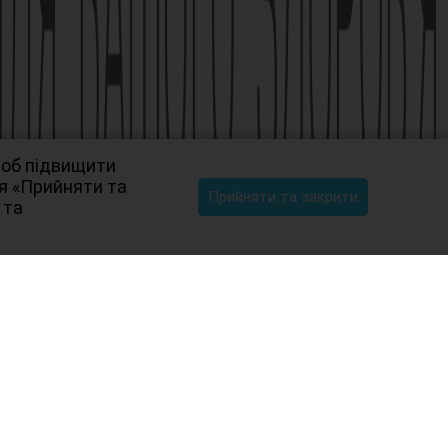
щоб підвищити
ня «Прийняти та
Прийняти та закрити
 та