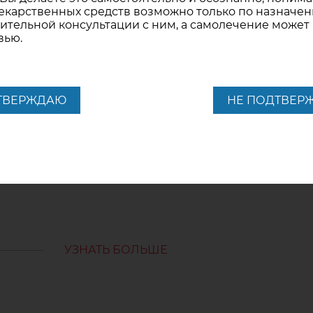
карственных средств возможно только по назначен
 пособие., Р.Г.Жбанков, К.М.Приходченко, С.А.Полищ
ительной консультации с ним, а самолечение может
вью.
ТВЕРЖДАЮ
НЕ ПОДТВЕР
19.04.2022
Как предотвратить г
УЗНАТЬ БОЛЬШЕ