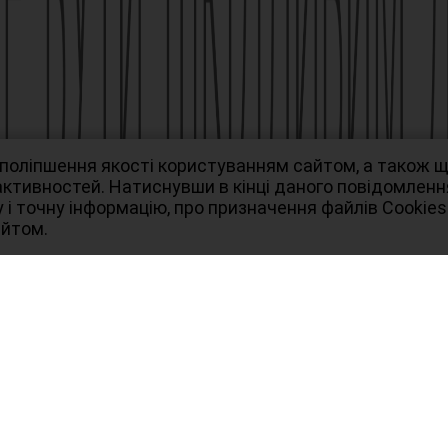
 поліпшення якості користуванням сайтом, а також 
 активностей. Натиснувши в кінці даного повідомлен
 і точну інформацію, про призначення файлів Сookies
айтом.