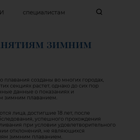
ВИ
специалистам
занятиям зимним
о плавания созданы во многих городах,
их секциях растет, однако до сих пор
нные данные о показаниях и
ям зимним плаванием.
ся лица, достигшие 18 лет, после
бследования, успешного прохождения
аливания при условии удовлетворительного
чии отклонений, не являющихся
иям зимним плаванием.