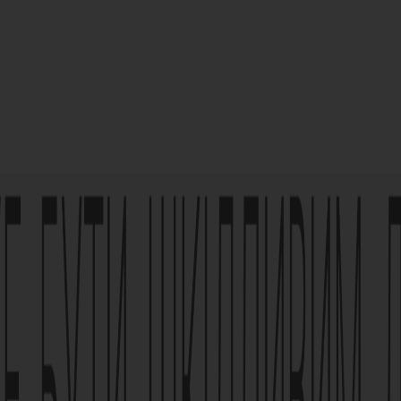
 лікарського засобу
омтесь з інструкцією для
/02 зі змінами від 21.09.2021
ька, 63, +38 (044) 496-87-87,