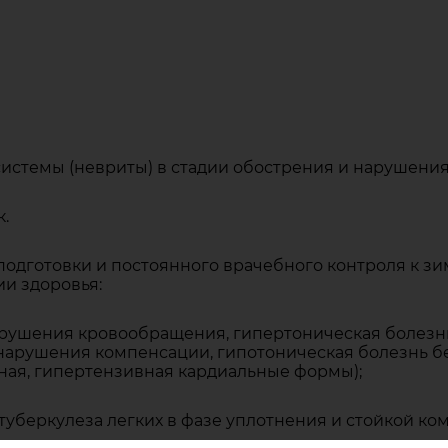
истемы (невриты) в стадии обострения и нарушени
.
одготовки и постоянного врачебного контроля к зи
и здоровья:
арушения кровообращения, гипертоническая болезнь
нарушения компенсации, гипотоническая болезнь б
ная, гипертензивная кардиальные формы);
туберкулеза легких в фазе уплотнения и стойкой к