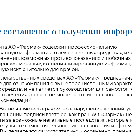
 выраженные формы неврастении);
стемы (радикулиты, плекситы и другие без нарушен
 соглашение о получении инфо
а, хронические гастриты, энтериты и колиты при у
ий;
айта АО «Фармак» содержит профессиональную
анную информацию о лекарственных средствах, их с
енения, возможных противопоказаниях и побочных д
 при общем хорошем состоянии;
 профессиональную специализированную информац
ую исключительно для врачей.
екционно-аллергического происхождения, а также 
лекарственных средствах АО «Фармак» предназнач
о для ознакомления с вышеперечисленными характ
 средств, и не является руководством для самостоя
ли лечения, а также не может быть использована в к
екомендаций.
 Вы не являетесь врачом, но в нарушение условий, у
льных путей;
лашении подписываете ее, как врач, АО «Фармак» не
ти за возможные негативные последствия, которые 
ит.
результате самостоятельного использования информ
 Вы делаете это самостоятельно и осознанно, понимая