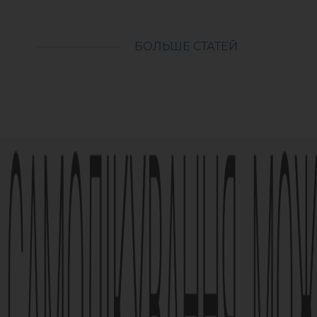
БОЛЬШЕ СТАТЕЙ
Реклама лікарського засобу. Перед застосуванням
обов’язково проконсультуйтесь з лікарем та ознай
застосування лікарського засобу.
АМІЗОН РП МОЗ України № UA/6493/01/01, UA/6493/01
Наказ МОЗ № 1994
Виробник АТ «Фармак», 04080, м.Київ, вул. Кирилівс