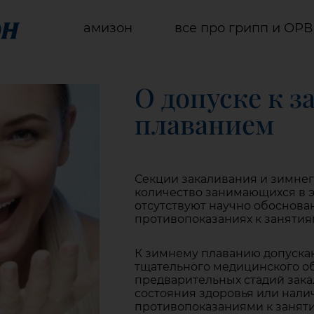
амизон
все про грипп и ОР
О допуске к 
плаванием
Секции закаливания и зимнег
количество занимающихся в эт
отсутствуют научно обоснова
противопоказаниях к заняти
К зимнему плаванию допускают
тщательного медицинского о
предварительных стадий зак
состояния здоровья или нали
противопоказаниями к занят