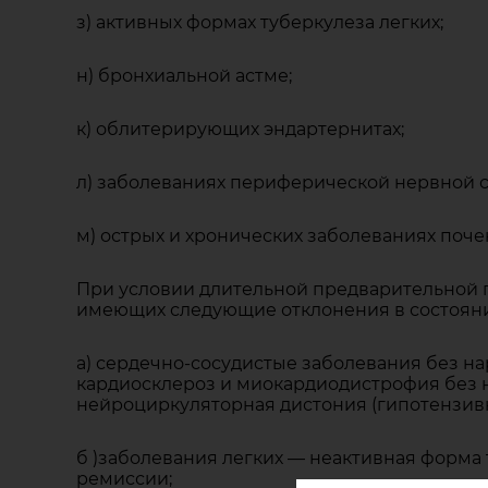
з) активных формах туберкулеза легких;
н) бронхиальной астме;
к) облитерирующих эндартернитах;
л) заболеваниях периферической нервной с
м) острых и хронических заболеваниях почек
При условии длительной предварительной п
имеющих следующие отклонения в состояни
а) сердечно-сосудистые заболевания без н
кардиосклероз и миокардиодистрофия без 
нейроциркуляторная дистония (гипотензив
б )заболевания легких — неактивная форма 
ремиссии;