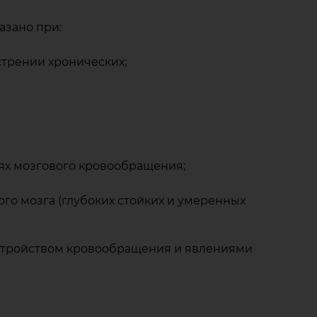
азано при:
стрении хронических;
иях мозгового кровообращения;
ого мозга (глубоких стойких и умеренных
сстройством кровообращения и явлениями