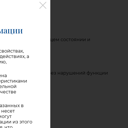
ия компенсации);
рмации
довлетворительном общем состоянии и
войствах,
ействиях, а
ию,
обменные нарушения без нарушений функции
ена
еристиками
тельной
ачестве
казанных в
 несет
могут
ации из этого
, что