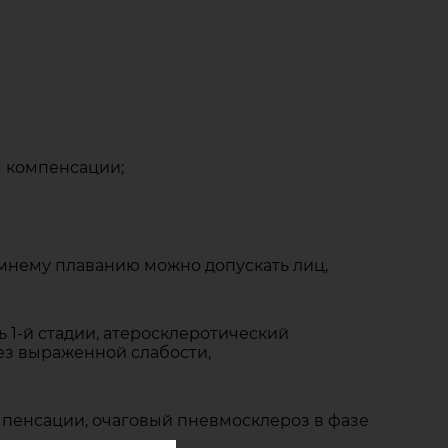
я компенсации;
мнему плаванию можно допускать лиц,
 1-й стадии, атеросклеротический
ез выраженной слабости,
омпенсации, очаговый пневмосклероз в фазе