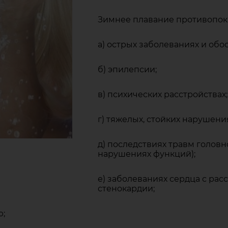
Зимнее плавание противопок
а) острых заболеваниях и обо
б) эпилепсии;
в) психических расстройствах;
г) тяжелых, стойких нарушен
д) последствиях травм головн
нарушениях функций);
е) заболеваниях сердца с ра
стенокардии;
ю;