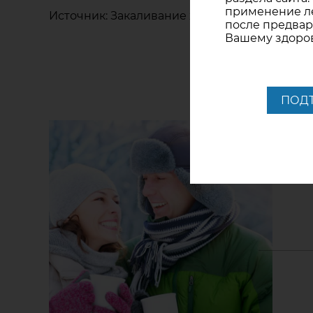
применение ле
Источник: Закаливание холодом.Методическое
после предвар
Вашему здоро
ПОД