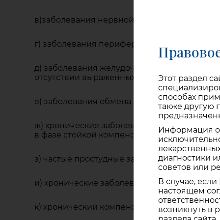
в)заболевания нервной системы (умеренно
г) заболевания периферической нервной си
Правовое
д) заболевания желудочно-кишечного тракт
отсутствии выраженных спастических явлен
Этот раздел с
специализиров
способах прим
е) заболевания обмена веществ, ожирение
также другую
предназначенн
ж) хронические заболевания суставов инф
Информация о 
в фазе стойкой компенсации;
исключительн
лекарственных
диагностики и
з) частые простудные заболевания;
советов или р
В случае, если
и) хронические заболевания верхних дыхате
настоящем сог
ответственнос
к) хронический компенсированный тонзилл
возникнуть в 
раздела сайта.