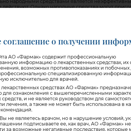
ьно народными средствами является неэффективным
не действуют. Однако народные средства могут приг
з злоупотреблений.
ua/ua/Grip—ce-visokozarazne-virusne-zahvoryuvannya.
 соглашение о получении инфо
айта АО «Фармак» содержит профессиональную
анную информацию о лекарственных средствах, их с
енения, возможных противопоказаниях и побочных д
02.02.2022
 профессиональную специализированную информац
ую исключительно для врачей.
Топ-5 осложнений, к
лекарственных средствах АО «Фармак» предназнач
о для ознакомления с вышеперечисленными характ
вызывают вирусы
 средств, и не является руководством для самостоя
ли лечения, а также не может быть использована в к
екомендаций.
 Вы не являетесь врачом, но в нарушение условий, у
лашении подписываете ее, как врач, АО «Фармак» не
ти за возможные негативные последствия, которые 