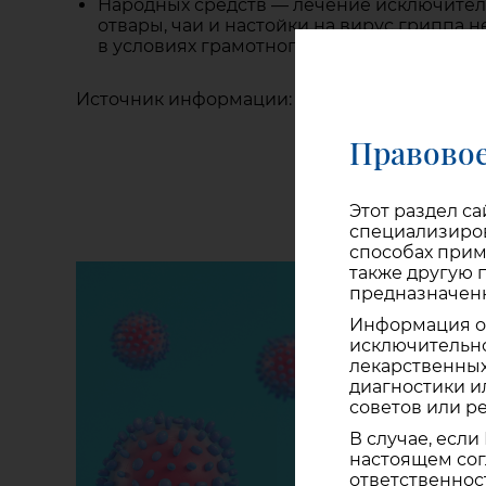
Народных средств — лечение исключител
отвары, чаи и настойки на вирус гриппа 
в условиях грамотного использования бе
Источник информации: https://www.dsns.gov.
Правовое
Этот раздел с
специализиров
способах прим
также другую
предназначенн
Информация о 
исключительн
лекарственных
диагностики и
советов или р
В случае, если
настоящем сог
ответственнос