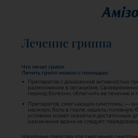
Лечение гриппа
Что лечит грипп
Лечить грипп можно с помощью:
Препаратов с доказанной активностью про
размножение в организме. Своевременно
период болезни, облегчить ее течение и
Препаратов, смягчающих симптомы, — они
насморк, боль в горле, кашель, головну
условиях может оказаться достаточным д
назначения врача не следует: передозир
Народные средства для смягчения симптомо