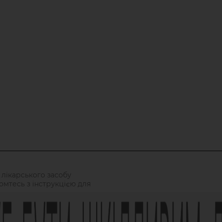
 лікарського засобу
омтесь з інструкцією для
/02 зі змінами від 21.09.2021