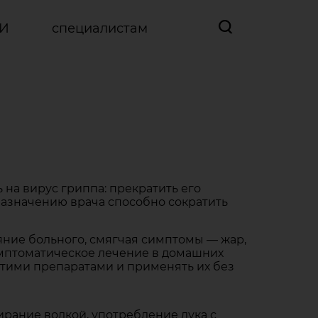
ВИ
специалистам
на вирус гриппа: прекратить его
азначению врача способно сократить
яние больного, смягчая симптомы — жар,
симптоматическое лечение в домашних
этими препаратами и применять их без
рание водкой, употребление лука с