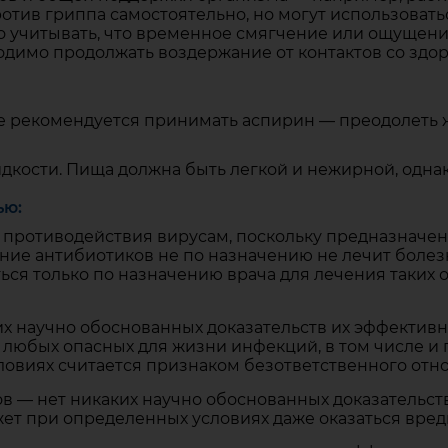
тив гриппа самостоятельно, но могут использовать
но учитывать, что временное смягчение или ощущени
одимо продолжать воздержание от контактов со здо
е рекомендуется принимать аспирин — преодолеть 
кости. Пища должна быть легкой и нежирной, однако
ью:
 противодействия вирусам, поскольку предназначе
е антибиотиков не по назначению не лечит болезн
ься только по назначению врача для лечения таких 
х научно обоснованных доказательств их эффективно
любых опасных для жизни инфекций, в том числе и 
ловиях считается признаком безответственного отн
— нет никаких научно обоснованных доказательств
жет при определенных условиях даже оказаться вред