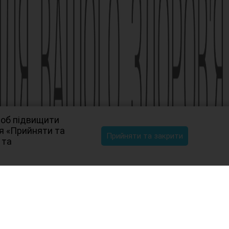
щоб підвищити
ня «Прийняти та
Прийняти та закрити
 та