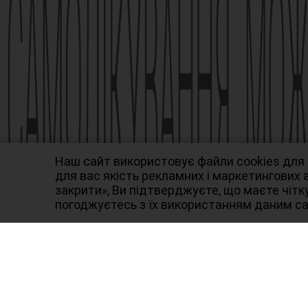
Наказ МОЗ № 1994
Виробник АТ «Фармак», 04080, м.Київ, вул. Кирилівс
info@farmak.ua, www.farmak.ua
© Амізон, 2009-2026
Наш сайт використовує файли cookies для
для вас якість рекламних і маркетингових
закрити», Ви підтверджуєте, що маєте чітку
погоджуєтесь з їх використанням даним с