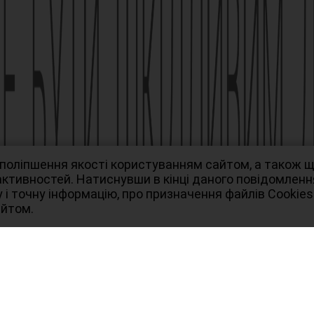
ька, 63, +38 (044) 496-87-87,
 поліпшення якості користуванням сайтом, а також 
 активностей. Натиснувши в кінці даного повідомлен
 і точну інформацію, про призначення файлів Сookies
айтом.