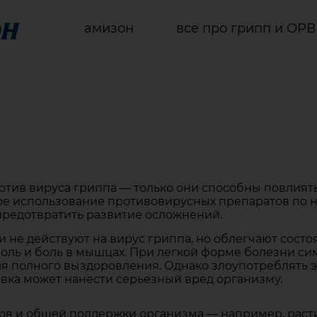
амизон
все про грипп и ОР
тив вируса гриппа — только они способны повлиять 
е использование противовирусных препаратов по н
 предотвратить развитие осложнений.
 не действуют на вирус гриппа, но облегчают состо
ю боль и боль в мышцах. При легкой форме болезни 
ля полного выздоровления. Однако злоупотреблять 
овка может нанести серьезный вред организму.
в и общей поддержки организма — например, расти