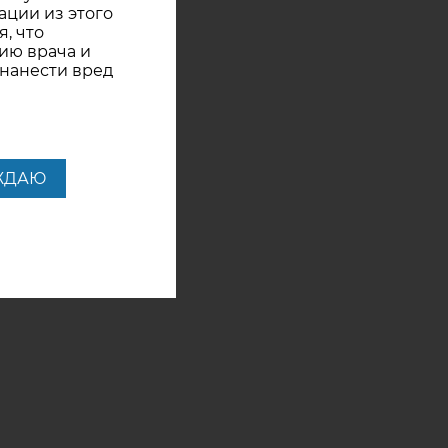
ации из этого
, что
ию врача и
 нанести вред
ЖДАЮ
лактики