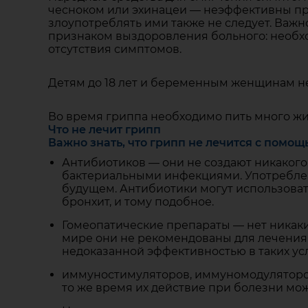
чесноком или эхинацеи — неэффективны про
злоупотреблять ими также не следует. Важ
признаком выздоровления больного: необх
отсутствия симптомов.
Детям до 18 лет и беременным женщинам н
Во время гриппа необходимо пить много жид
Что не лечит грипп
Важно знать, что грипп не лечится с помощ
Антибиотиков — они не создают никакого
бактериальными инфекциями. Употреблени
будущем. Антибиотики могут использоват
бронхит, и тому подобное.
Гомеопатические препараты — нет никаки
мире они не рекомендованы для лечения 
недоказанной эффективностью в таких ус
иммуностимуляторов, иммуномодуляторов 
то же время их действие при болезни мо