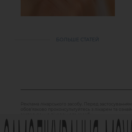
БОЛЬШЕ СТАТЕЙ
Реклама лікарського засобу. Перед застосуванням
обов’язково проконсультуйтесь з лікарем та ознай
застосування лікарського засобу.
АМІЗОН РП МОЗ України № UA/6493/01/01, UA/6493/01