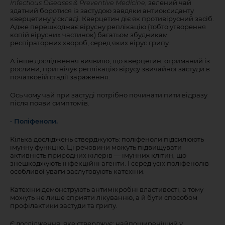
Infectious Diseases & Preventive Medicine
, зелений чай
здатний боротися із застудою завдяки антиоксиданту
кверцетину у складі. Кверцетин діє як противірусний засіб.
Адже перешкоджає вірусну реплікацію (тобто утворення
копій вірусних частинок) багатьом збудникам
респіраторних хвороб, серед яких вірус грипу.
А інше дослідження виявило, що кверцетин, отриманий із
рослини, пригнічує реплікацію вірусу звичайної застуди в
початковій стадії зараження.
Ось чому чай при застуді потрібно починати пити відразу
після появи симптомів.
· Поліфеноли.
Кілька досліджень стверджують: поліфеноли підсилюють
імунну функцію. Ці речовини можуть підвищувати
активність природних кілерів — імунних клітин, що
знешкоджують інфекційні агенти. І серед усіх поліфенолів
особливої уваги заслуговують катехіни.
Катехіни демонструють антимікробні властивості, а тому
можуть не лише сприяти лікуванню, а й бути способом
профілактики застуди та грипу.
Є дослідження, яке стверджує: найпоширеніший у