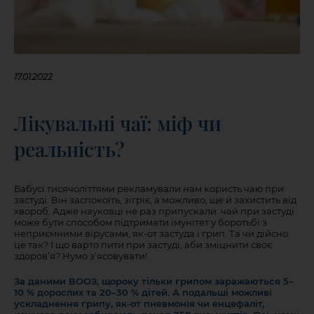
17.01.2022
Лікувальні чаї: міф чи
реальність?
Бабусі тисячоліттями рекламували нам користь чаю при
застуді. Він заспокоїть, зігріє, а можливо, ще й захистить від
хвороб. Адже науковці не раз припускали: чай при застуді
може бути способом підтримати імунітет у боротьбі з
неприємними вірусами, як-от застуда і грип. Та чи дійсно
це так? І що варто пити при застуді, аби зміцнити своє
здоров’я? Нумо з’ясовувати!
За даними ВООЗ, щороку тільки грипом заражаються 5–
10 % дорослих та 20–30 % дітей. А подальші можливі
ускладнення грипу, як-от пневмонія чи енцефаліт,