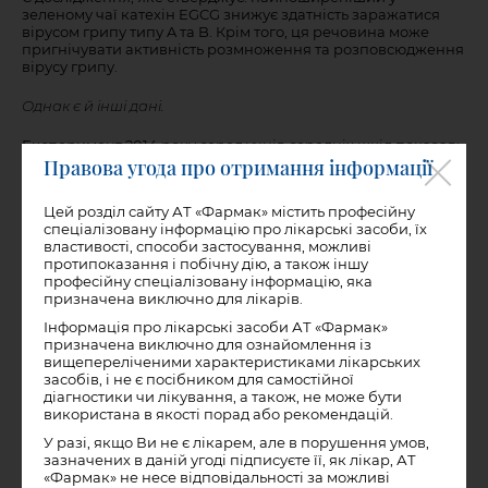
зеленому чаї катехін EGCG знижує здатність заражатися
вірусом грипу типу A та B. Крім того, ця речовина може
пригнічувати активність розмноження та розповсюдження
вірусу грипу.
Однак є й інші дані.
Експеримент 2014 року серед учнів середніх шкіл показав:
ефект для профілактики грипозної інфекції від полоскання
Правова угода про отримання інформації
зеленим чаєм тричі на день не показав різниці від такого ж
для звичайної води.
Цей розділ сайту АТ «Фармак» містить професійну
спеціалізовану інформацію про лікарські засоби, їх
То чи буде полоскання горла чаєм та його інгредієнтами
властивості, способи застосування, можливі
способом профілактики від грипозних інфекцій, ми не
протипоказання і побічну дію, а також іншу
знаємо. Адже для підтвердження позитивного ефекту чаю
професійну спеціалізовану інформацію, яка
для імунітету необхідні додаткові масштабні дослідження
призначена виключно для лікарів.
для різних груп населення.
Що ще пити при застуді, крім зеленого чаю?
Інформація про лікарські засоби АТ «Фармак»
призначена виключно для ознайомлення із
вищепереліченими характеристиками лікарських
1) Трав’яний чай.
засобів, і не є посібником для самостійної
діагностики чи лікування, а також, не може бути
Наприклад, з ромашки, липи, меліси чи м’яти. Взагалі такі
використана в якості порад або рекомендацій.
чаї для імунітету можна пити в будь-якій кількості. Але
якщо маєте серйозні проблеми зі здоров’ям, краще
У разі, якщо Ви не є лікарем, але в порушення умов,
проконсультуйтеся з вашим лікарем.
зазначених в даній угоді підписуєте її, як лікар, АТ
«Фармак» не несе відповідальності за можливі