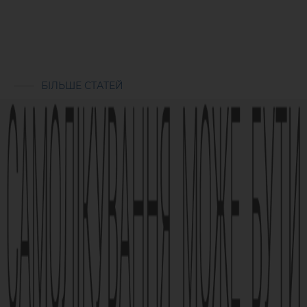
БІЛЬШЕ СТАТЕЙ
Реклама лікарського засобу. Перед застосуванням лікарського
засобу обов’язково проконсультуйтесь з лікарем та
ознайомтесь з інструкцією для застосування лікарського
засобу.
АМІЗОН РП МОЗ України № UA/6493/01/01, UA/6493/01/02 зі
змінами від 21.09.2021 Наказ МОЗ № 1994