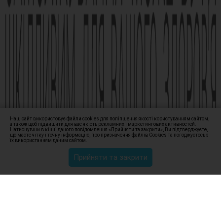
Виробник АТ «Фармак», 04080, м.Київ, вул. Кирилівська, 63, +38
(044) 496-87-87, info@farmak.ua, www.farmak.ua
© Амізон, 2009-2026
Наш сайт використовує файли cookies для поліпшення якості користуванням сайтом,
а також щоб підвищити для вас якість рекламних і маркетингових активностей.
Натиснувши в кінці даного повідомлення «Прийняти та закрити», Ви підтверджуєте,
що маєте чітку і точну інформацію, про призначення файлів Сookies та погоджуєтесь з
їх використанням даним сайтом.
Прийняти та закрити