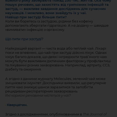
кожного року забирають понад 250 тис. життів. Ось чому
пошук речовин, що захистять від грипозних інфекцій та
застуд, — важливе завдання досліджень для сучасних
науковців. І можливо, вони знайдуть їх у чаї.
Навіщо при застуді більше пити?
Коли ви боретесь із застудою, рідини без кофеїну
допомагають зберігати гідратацію. А на додачу — швидше
«вимивати» інфекцію з організму.
Що пити при застуді?
Найкращий варіант — чиста вода або теплий чай. Лікарі
поки не впевнені, що чай при застуді дійсно лікує. Однак
існує багато доказів, що деякі інгредієнти трав’яного чаю
можуть бути важливим дієтичним фактором у профілактиці
та лікуванні різних захворювань. Наприклад, артриту, ССЗ,
діабету та ожиріння.
А згідно з даними журналу Molecules, зелений чай може
зміцнювати імунітет. Дослідники виявили, що регулярне
пиття чаю знижує шанси заразитися та запобігти
рецидивам респіраторних захворювань.
Які корисні речовини містяться у чаї?
·
Кверцетин.
Згідно з дослідженнями, опублікованими в
The Journal of