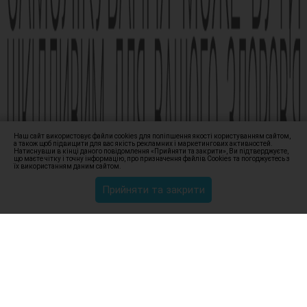
© Амізон, 2009-2026
Наш сайт використовує файли cookies для поліпшення якості користуванням сайтом,
а також щоб підвищити для вас якість рекламних і маркетингових активностей.
Натиснувши в кінці даного повідомлення «Прийняти та закрити», Ви підтверджуєте,
що маєте чітку і точну інформацію, про призначення файлів Сookies та погоджуєтесь з
їх використанням даним сайтом.
Прийняти та закрити