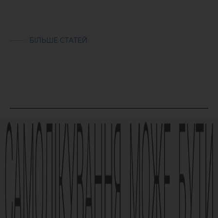
БІЛЬШЕ СТАТЕЙ
Реклама лікарського засобу. Перед застосуванням лікарського
засобу обов’язково проконсультуйтесь з лікарем та
ознайомтесь з інструкцією для застосування лікарського
засобу.
АМІЗОН РП МОЗ України № UA/6493/01/01, UA/6493/01/02 зі
змінами від 21.09.2021 Наказ МОЗ № 1994
Виробник АТ «Фармак», 04080, м.Київ, вул. Кирилівська, 63, +38
(044) 496-87-87, info@farmak.ua, www.farmak.ua