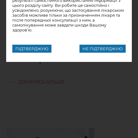
результаті самостійного використання інформації з
цього розділу сайту. Ви робите це самостійно і
усвідомлено, розуміючи, що застосування лікарських
засобів можливе тільки за призначенням лікаря та
після попередньої консультації з ним, а
самолікування може завдати шкоди Вашому
здоров’ю.
19.04.2022
ПІДТВЕРДЖУЮ
НЕ ПІДТВЕРДЖУЮ
Як попередити ГРИП та ГРВІ
ДІЗНАТИСЬ БІЛЬШЕ