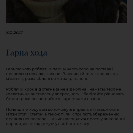
16.01.2022
Гарна хода
Гарною ходу роблять в першу чергу хороша постава і
правильна посадка голови. Важливо й те, як працюють
м’язи ніг, розслаблені ви чи закріпачені.
Роблячи крок від стегна (а не від коліна), намагайтеся не
«падати» на виставлену вперед ногу. Зберігайте рівновагу.
Стопи трохи розвертайте шкарпетками назовні.
Поліпшити ходу вам допоможуть вправи, які зміцнюють
м’язи стоп і стегон, а також ті, які сприяють збереженню
правильної постави. Нижче наводяться прості у виконанні
вправи, які не віднімуть у вас багато часу.