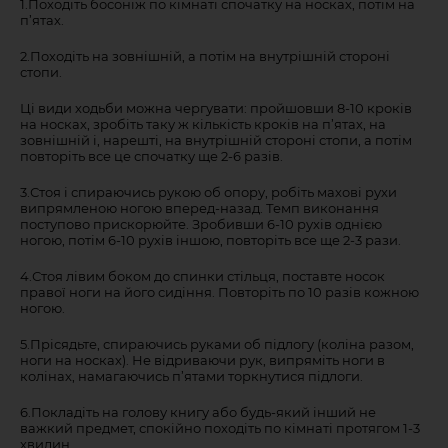
1.Походіть босоніж по кімнаті спочатку на носках, потім на
п’ятах.
2.Походіть на зовнішній, а потім на внутрішній стороні
стопи.
Ці види ходьби можна чергувати: пройшовши 8-10 кроків
на носках, зробіть таку ж кількість кроків на п’ятах, на
зовнішній і, нарешті, на внутрішній стороні стопи, а потім
повторіть все це спочатку ще 2-6 разів.
3.Стоя і спираючись рукою об опору, робіть махові рухи
випрямленою ногою вперед-назад. Темп виконання
поступово прискорюйте. Зробивши 6-10 рухів однією
ногою, потім 6-10 рухів іншою, повторіть все ще 2-3 рази.
4.Стоя лівим боком до спинки стільця, поставте носок
правої ноги на його сидіння. Повторіть по 10 разів кожною
ногою.
5.Прісядьте, спираючись руками об підлогу (коліна разом,
ноги на носках). Не відриваючи рук, випряміть ноги в
колінах, намагаючись п’ятами торкнутися підлоги.
6.Покладіть на голову книгу або будь-який інший не
важкий предмет, спокійно походіть по кімнаті протягом 1-3
хвилин.