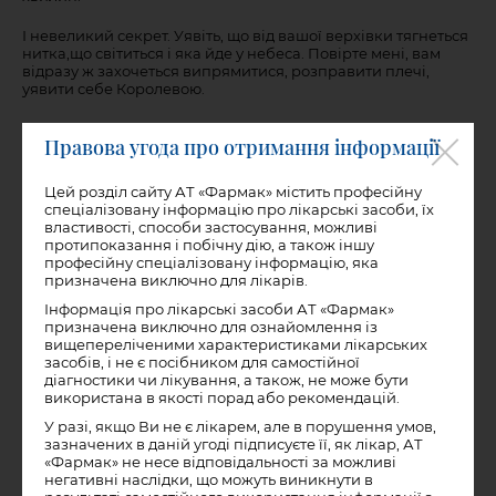
І невеликий секрет. Уявіть, що від вашої верхівки тягнеться
нитка,що світиться і яка йде у небеса. Повірте мені, вам
відразу ж захочеться випрямитися, розправити плечі,
уявити себе Королевою.
Регулярно виконуючи ці вправи, не втрачайте можливості
Правова угода про отримання інформації
походити босоніж по траві, гальці, а перебуваючи біля
водойми – по його дну на мілководді. Все це теж допоможе
зробити ходу граціозною.
Цей розділ сайту АТ «Фармак» містить професійну
спеціалізовану інформацію про лікарські засоби, їх
Джерело: beautiful-life.kiev.ua
властивості, способи застосування, можливі
протипоказання і побічну дію, а також іншу
професійну спеціалізовану інформацію, яка
призначена виключно для лікарів.
Інформація про лікарські засоби АТ «Фармак»
призначена виключно для ознайомлення із
вищепереліченими характеристиками лікарських
засобів, і не є посібником для самостійної
діагностики чи лікування, а також, не може бути
використана в якості порад або рекомендацій.
У разі, якщо Ви не є лікарем, але в порушення умов,
зазначених в даній угоді підписуєте її, як лікар, АТ
«Фармак» не несе відповідальності за можливі
негативні наслідки, що можуть виникнути в