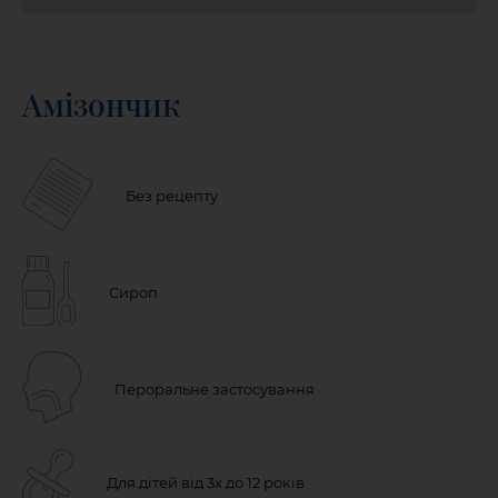
Амізончик
Без рецепту
Сироп
Пероральне застосування
Для дітей від 3х до 12 років