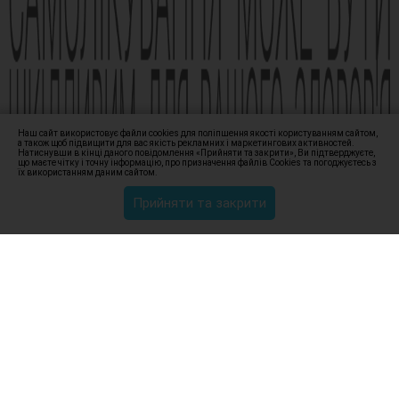
Наш сайт використовує файли cookies для поліпшення якості користуванням сайтом,
а також щоб підвищити для вас якість рекламних і маркетингових активностей.
Натиснувши в кінці даного повідомлення «Прийняти та закрити», Ви підтверджуєте,
що маєте чітку і точну інформацію, про призначення файлів Сookies та погоджуєтесь з
їх використанням даним сайтом.
Прийняти та закрити