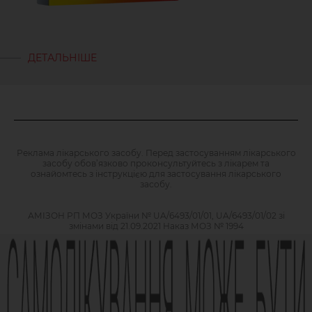
ДЕТАЛЬНІШЕ
Реклама лікарського засобу. Перед застосуванням лікарського
засобу обов’язково проконсультуйтесь з лікарем та
ознайомтесь з інструкцією для застосування лікарського
засобу.
АМІЗОН РП МОЗ України № UA/6493/01/01, UA/6493/01/02 зі
змінами від 21.09.2021 Наказ МОЗ № 1994
Виробник АТ «Фармак», 04080, м.Київ, вул. Кирилівська, 63, +38
(044) 496-87-87, info@farmak.ua, www.farmak.ua
© Амізон, 2009-2026