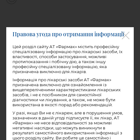
Правова угода про отримання інформації
ПЕРЕГЛЯНУТИ ІНСТРУКЦІЮ
Цей розділ сайту АТ «Фармак» містить професійну
спеціалізовану інформацію про лікарські засоби, їх
властивості, способи застосування, можливі
протипоказання і побічну дію, а також іншу
професійну спеціалізовану інформацію, яка
Амізончик
призначена виключно для лікарів.
Орієнтовна цiна в аптеках*
Інформація про лікарські засоби АТ «Фармак»
90
,
—
421
,
грн.
60
10
призначена виключно для ознайомлення із
вищепереліченими характеристиками лікарських
засобів, і не є посібником для самостійної
Ціни в аптеках
діагностики чи лікування, а також, не може бути
використана в якості порад або рекомендацій.
У разі, якщо Ви не є лікарем, але в порушення умов,
зазначених в даній угоді підписуєте її, як лікар, АТ
«Фармак» не несе відповідальності за можливі
Замовити на:
негативні наслідки, що можуть виникнути в
результаті самостійного використання інформації з
цього розділу сайту. Ви робите це самостійно і