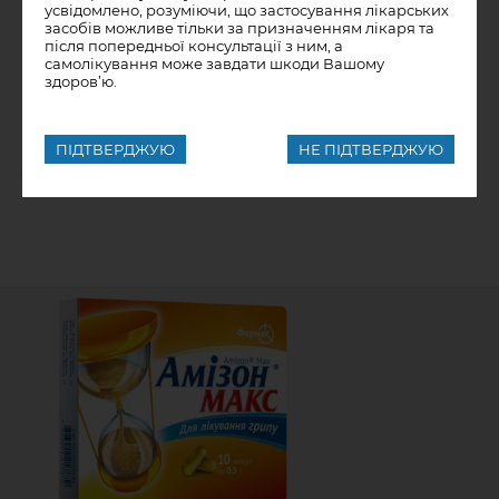
усвідомлено, розуміючи, що застосування лікарських
засобів можливе тільки за призначенням лікаря та
після попередньої консультації з ним, а
самолікування може завдати шкоди Вашому
здоров’ю.
Інші лікарські форми
ПІДТВЕРДЖУЮ
НЕ ПІДТВЕРДЖУЮ
Амізон® Макс