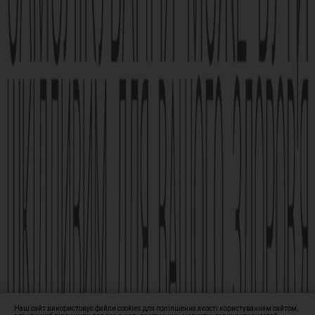
Реклама лікарського засобу. Перед застосуванням лікарського
засобу обов’язково проконсультуйтесь з лікарем та
ознайомтесь з інструкцією для застосування лікарського
засобу.
АМІЗОН РП МОЗ України № UA/6493/01/01, UA/6493/01/02 зі
змінами від 21.09.2021 Наказ МОЗ № 1994
Виробник АТ «Фармак», 04080, м.Київ, вул. Кирилівська, 63, +38
(044) 496-87-87, info@farmak.ua, www.farmak.ua
© Амізон, 2009-2026
Наш сайт використовує файли cookies для поліпшення якості користуванням сайтом,