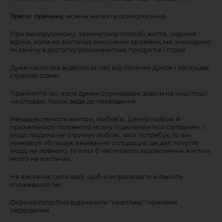
Третю причину
можна назвати психологічної.
При малорухомому, замкнутому способі життя, сидіння
вдома, коли не вистачає емоційних вражень, ми знаходимо
їм заміну в достатку різноманітних продуктів і страв.
Дуже часто їжа відволікає нас від поганих думок і заглушає
стресові стани.
Прийняття їжі, коли думки спрямовані зовсім на інші події
чи справи, також веде до переїдання.
Незадоволеність життям, любов’ю. Центр любові й
прихильності головного мозку підживлюється солодким, і
якщо людина не отримує любові, якої потребує, то він
мимоволі збільшує вживання солодощів; це дає почуття
якщо не повного, то хоча б часткового задоволення життям,
якого не вистачає.
Не вистачає сили волі, щоб контролювати кількість
споживаної їжі.
Окремо потрібно відзначити “квапливі” причини
переїдання.