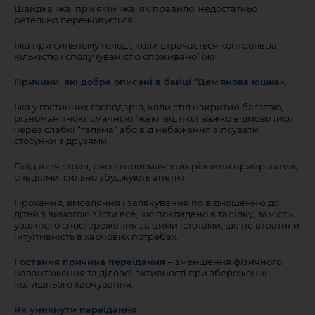
Швидка їжа, при якій їжа, як правило, недостатньо
ретельно пережовується.
Їжа при сильному голоді, коли втрачається контроль за
кількістю і сполучуваністю споживаної їжі.
Причини, які добре описані в байці “Дем’янова юшка».
Їжа у гостинних господарів, коли стіл накритий багатою,
різноманітною, смачною їжею, від якої важко відмовитися
через слабкі “гальма” або від небажання зіпсувати
стосунки з друзями.
Поїдання страв, рясно присмачених різними приправами,
спеціями, сильно збуджують апетит.
Прохання, вмовляння і залякування по відношенню до
дітей з вимогою з’їсти все, що покладено в тарілку, замість
уважного спостереження за цими істотами, ще не втратили
інтуїтивність в харчових потребах.
І остання причина переїдання
– зменшення фізичного
навантаження та ділової активності при збереженні
колишнього харчування.
Як уникнути переїдання