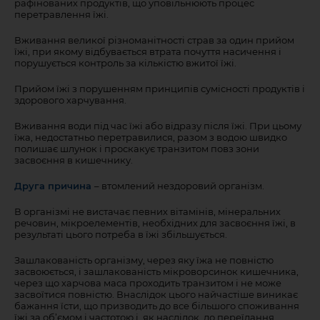
рафінованих продуктів, що уповільнюють процес
перетравлення їжі.
Вживання великої різноманітності страв за один прийом
їжі, при якому відбувається втрата почуття насичення і
порушується контроль за кількістю вжитої їжі.
Прийом їжі з порушенням принципів сумісності продуктів і
здорового харчування.
Вживання води під час їжі або відразу після їжі. При цьому
їжа, недостатньо перетравилися, разом з водою швидко
полишає шлунок і проскакує транзитом повз зони
засвоєння в кишечнику.
Друга причина
– втомлений нездоровий організм.
В організмі не вистачає певних вітамінів, мінеральних
речовин, мікроелементів, необхідних для засвоєння їжі, в
результаті цього потреба в їжі збільшується.
Зашлакованість організму, через яку їжа не повністю
засвоюється, і зашлакованість мікроворсинок кишечника,
через що харчова маса проходить транзитом і не може
засвоїтися повністю. Внаслідок цього найчастіше виникає
бажання їсти, що призводить до все більшого споживання
їжі за об’ємом і частотою і, як наслідок, до переїдання.