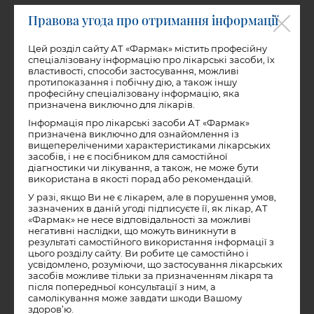
7) Зосередьтеся на правильному щоденному харчуванні,
Правова угода про отримання інформації
для цього приймайте їжу за графіком і не пропускайте їжу,
щоб не допустити виникнення сильного почуття голоду,
який може стати причиною подальшого переїдання.
Цей розділ сайту АТ «Фармак» містить професійну
спеціалізовану інформацію про лікарські засоби, їх
властивості, способи застосування, можливі
8) При відчутті сильного голоду бажано розділити прийом
протипоказання і побічну дію, а також іншу
їжі на два етапи з інтервалом між ними не менше 30 хв.
професійну спеціалізовану інформацію, яка
Витримавши паузу після першої порції їстівного, можна
призначена виключно для лікарів.
визначити реальну потребу в подальшій їжі.
Інформація про лікарські засоби АТ «Фармак»
9) Засвойте основні принципи здорового харчування, в
призначена виключно для ознайомлення із
тому числі і по сумісності продуктів.
вищепереліченими характеристиками лікарських
засобів, і не є посібником для самостійної
діагностики чи лікування, а також, не може бути
10) Приймайте їжу в приємній обстановці, в гарному
використана в якості порад або рекомендацій.
настрої, не в стані стресу, інакше їжа стане способом
відволікання від несприятливого душевного стану.
У разі, якщо Ви не є лікарем, але в порушення умов,
зазначених в даній угоді підписуєте її, як лікар, АТ
11) Приймайте їжу, не відволікаючись думками від їжі. При
«Фармак» не несе відповідальності за можливі
цьому навіть доцільно проводити медитацію на
негативні наслідки, що можуть виникнути в
позитивний, оздоровлюючий ефект від вживаної їжі.
результаті самостійного використання інформації з
цього розділу сайту. Ви робите це самостійно і
12) Споживайте більше одноманітну їжу за один прийом.
усвідомлено, розуміючи, що застосування лікарських
Наприклад, в разовий раціон включайте або одне блюдо,
засобів можливе тільки за призначенням лікаря та
або продукти, які добре поєднуються і доповнюють один
після попередньої консультації з ним, а
одного.
самолікування може завдати шкоди Вашому
здоров’ю.