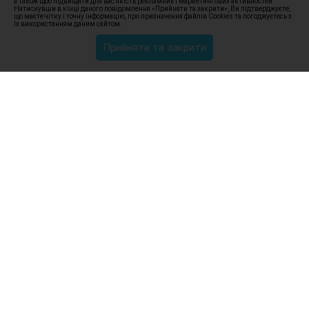
а також щоб підвищити для вас якість рекламних і маркетингових активностей.
Натиснувши в кінці даного повідомлення «Прийняти та закрити», Ви підтверджуєте,
що маєте чітку і точну інформацію, про призначення файлів Сookies та погоджуєтесь з
їх використанням даним сайтом.
Прийняти та закрити