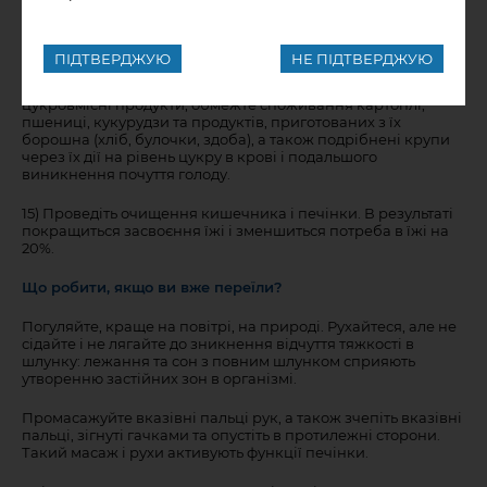
13) Не вживайте воду або інші рідини під час або відразу
після їжі. Як виняток допускається попити теплої води,
якщо виникло відчуття застрявання їжі в шлунку.
ПІДТВЕРДЖУЮ
НЕ ПІДТВЕРДЖУЮ
14) Виключіть з раціону або максимально обмежте
цукровмісні продукти; обмежте споживання картоплі,
пшениці, кукурудзи та продуктів, приготованих з їх
борошна (хліб, булочки, здоба), а також подрібнені крупи
через їх дії на рівень цукру в крові і подальшого
виникнення почуття голоду.
15) Проведіть очищення кишечника і печінки. В результаті
покращиться засвоєння їжі і зменшиться потреба в їжі на
20%.
Що робити, якщо ви вже переїли?
Погуляйте, краще на повітрі, на природі. Рухайтеся, але не
сідайте і не лягайте до зникнення відчуття тяжкості в
шлунку: лежання та сон з повним шлунком сприяють
утворенню застійних зон в організмі.
Промасажуйте вказівні пальці рук, а також зчепіть вказівні
пальці, зігнуті гачками та опустіть в протилежні сторони.
Такий масаж і рухи активують функції печінки.