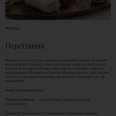
16.01.2022
Переїдання
Всякому, хто хоч раз у своєму житті сидів на дієті, знайоме
вічне відчуття голоду, навіть по ночах іноді сниться їжа. А
вже коли всі муки позаду, і ми стрункі і красиві, радісно
приміряємо обновки на розмір або два менше, ніж носили
колись, саме зараз важливо правильно харчуватися і не
переїдати!
Чому ми переїдаємо?
Причина перша
– неправильне, нераціональне
харчування.
Трапеза починається зі смажених, варених, жирних,