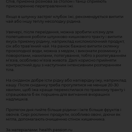
Спів, приємна розмова за столом і танці сприяють
прискоренню перетравлення їжі.
Якщо в шлунку застряг клубок їжі, рекомендується випити
чай або іншу теплу несолодку рідина.
Увечері, після переїдання, можна зробити клізму для
полегшення роботи шлунково-кишкового тракту і випити
якусь приємну рідину, наприклад кисломолочний продукт,
сік або трав’яний чай. На ранок бажано випити склянку
прохолодної води, можна з медом, і виконати розминку з
поворотами, нахилами, потягування, тобто з розтягуванням
м’язів, особливо м’язів живота. Далі корисно прийняти
контрастний душ з наступним інтенсивним розтиранням
тіла.
На сніданок добре їсти рідку або напіврідку їжу, наприклад
кашу. Після сніданку треба прогулятися не менше 20-30
хвилин, щоб їжа краще перемістилася по травному тракту і
спрацювала б як поршень для вигнання вчорашніх
надлишків.
Протягом дня пийте більше рідини і їжте більше фруктів і
овочів. Сирі рослинні продукти, особливо овочі, діючи як
мітла, допомагають очищенню стінок кишечника.
За матеріалами: health.passion.ru