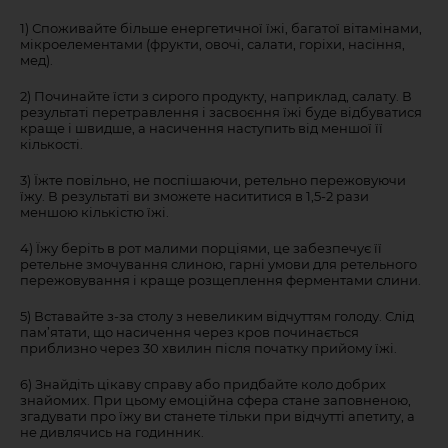
1) Споживайте більше енергетичної їжі, багатої вітамінами,
мікроелементами (фрукти, овочі, салати, горіхи, насіння,
мед).
2) Починайте їсти з сирого продукту, наприклад, салату. В
результаті перетравлення і засвоєння їжі буде відбуватися
краще і швидше, а насичення наступить від меншої її
кількості.
3) Їжте повільно, не поспішаючи, ретельно пережовуючи
їжу. В результаті ви зможете насититися в 1,5-2 рази
меншою кількістю їжі.
4) Їжу беріть в рот малими порціями, це забезпечує її
ретельне змочування слиною, гарні умови для ретельного
пережовування і краще розщеплення ферментами слини.
5) Вставайте з-за столу з невеликим відчуттям голоду. Слід
пам’ятати, що насичення через кров починається
приблизно через 30 хвилин після початку прийому їжі.
6) Знайдіть цікаву справу або придбайте коло добрих
знайомих. При цьому емоційна сфера стане заповненою,
згадувати про їжу ви станете тільки при відчутті апетиту, а
не дивлячись на годинник.