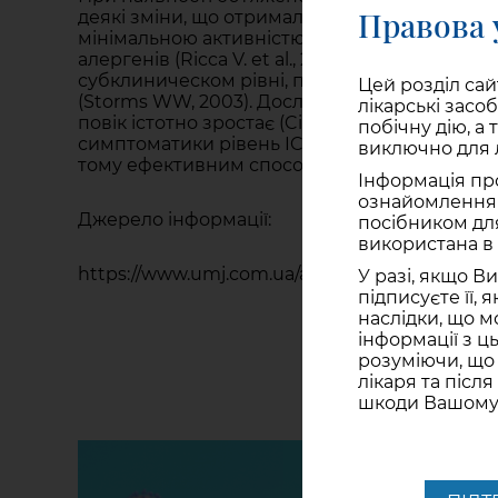
Правова 
деякі зміни, що отримали назву « мінімальн
мінімальною активністю, який навіть при пов
алергенів (Ricca V. et al., 2000; Зайцева О.
субклиническом рівні, персистуючої інфільт
Цей розділ сай
(Storms WW, 2003). Дослідженнями in vitro і
лікарські засо
повік істотно зростає (Ciprandi G. et al., 1995 b
побічну дію, а
симптоматики рівень ICAM-1 може бути підви
виключно для л
тому ефективним способом впливу на МПВ є 
Інформація пр
ознайомлення і
Джерело інформації:
посібником для
використана в 
https://www.umj.com.ua/article/45029/osobenno
У разі, якщо В
підписуєте її, 
наслідки, що м
інформації з ц
розуміючи, що
лікаря та післ
шкоди Вашому 