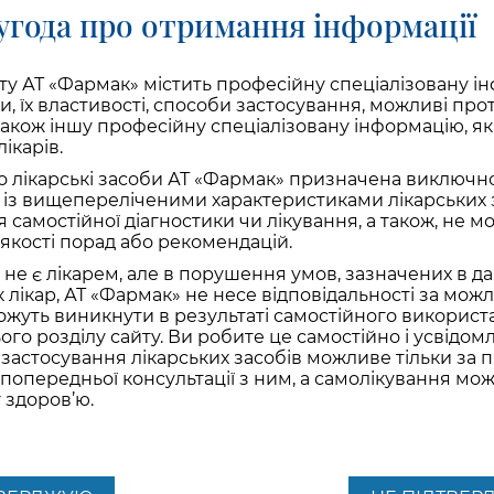
угода про отримання інформації
е персистуючої запалення » (МПВ). МПВ представляє 
ній відсутності симптоматики персистирует у пацієнт
В., 2006). МПВ характеризується підтримкою каскаду зап
рацією тканин запальними клітинами (еозинофілами, 
ту АТ «Фармак» містить професійну спеціалізовану 
 in vivoдоведено, що при МПВ концентрація молекул IC
би, їх властивості, способи застосування, можливі про
 ; Lei F. et al., 2010). Таким чином, у пацієнтів з алергі
 також іншу професійну спеціалізовану інформацію, я
щений, що підвищує ризик проникнення риновірусу і,
ікарів.
застосування антигістамінних препаратів.
о лікарські засоби АТ «Фармак» призначена виключн
з вищепереліченими характеристиками лікарських за
 самостійної діагностики чи лікування, а також, не м
якості порад або рекомендацій.
sti-terapii-orvi-u-pacientov-s-allergicheskimi-zaboleva
и не є лікарем, але в порушення умов, зазначених в да
як лікар, АТ «Фармак» не несе відповідальності за мож
ожуть виникнути в результаті самостійного викорис
ього розділу сайту. Ви робите це самостійно і усвідом
 застосування лікарських засобів можливе тільки за
я попередньої консультації з ним, а самолікування мо
здоров’ю.
02.02.2022