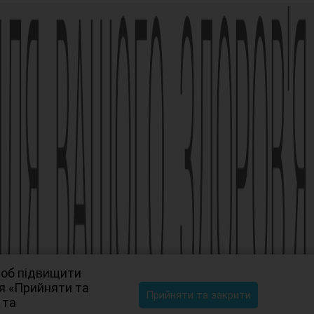
щоб підвищити
ня «Прийняти та
Прийняти та закрити
 та