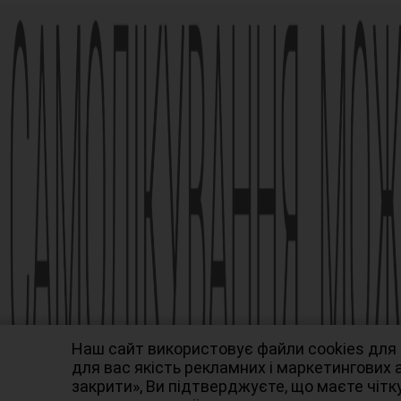
Реклама лікарського засобу. Перед застосуванням
обов’язково проконсультуйтесь з лікарем та ознай
застосування лікарського засобу.
АМІЗОН РП МОЗ України № UA/6493/01/01, UA/6493/01
Наказ МОЗ № 1994
Виробник АТ «Фармак», 04080, м.Київ, вул. Кирилівс
info@farmak.ua, www.farmak.ua
© Амізон, 2009-2026
Наш сайт використовує файли cookies для
для вас якість рекламних і маркетингових
закрити», Ви підтверджуєте, що маєте чітку