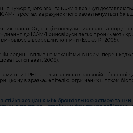
ння чужорідного агента ICAM з везикул доставляють
CAM-1 зростає, за рахунок чого забезпечується більш ви
чних станах. Однак ці молекули виявляють спорідненіс
приєднання до ICAM-1 риновіруси легко проникають кр
новірусів всередину клітини (Eccles R., 2005).
ітній родині і вплив на механізми, в нормі перешкод
 І.Б. і співавт., 2008).
нями при ГРВІ запальні явища в слизовій оболонці д
и цьому в зразках епітелію, отриманих шляхом біопсі
а стійка асоціація між бронхіальною астмою та ГРВІ
стми, а по-друге – атопічний фон сам по собі знижує
я ». Таким чином, симптоми алергії не можуть біль
 симптоматика – це тільки «пік алергічного айсберг
авіть в періоди ремісії в слизовій оболонці верхніх 