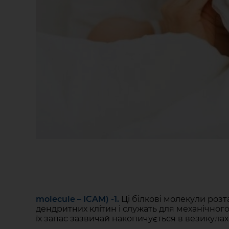
molecule – ICAM) -1.
Ці білкові молекули розт
дендритних клітин і служать для механічног
їх запас зазвичай накопичується в везикулах