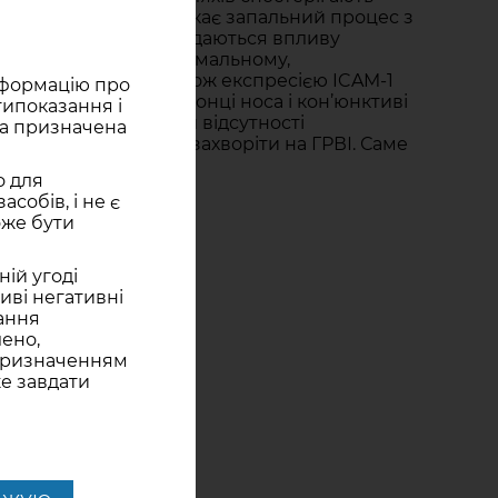
собою постійно протікає запальний процес з
ів з алергією, що піддаються впливу
альних реакцій на мінімальному,
нейтрофілами), а також експресією ICAM-1
інформацію про
AM-1 в слизовій оболонці носа і кон’юнктиві
типоказання і
єю в анамнезі навіть при відсутності
ка призначена
 відповідно, ризик захворіти на ГРВІ. Саме
о для
собів, і не є
оже бути
niyami
ній угоді
ливі негативні
тання
лено,
 призначенням
же завдати