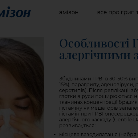
амізон
все про грип 
Особливості Г
алергічними 
Збудниками ГРВІ в 30-50% випа
15%), парагрипу, аденовіруси, р
серотипів). Після реплікації 
глотки віруси поширюються на
тканинах концентрації брадикін
гістаміну як медіаторів запален
гістамін при ГРВІ опосередков
алергічного каскаду (Gentile DA
розвивається:
місцева вазодилатація (набряк