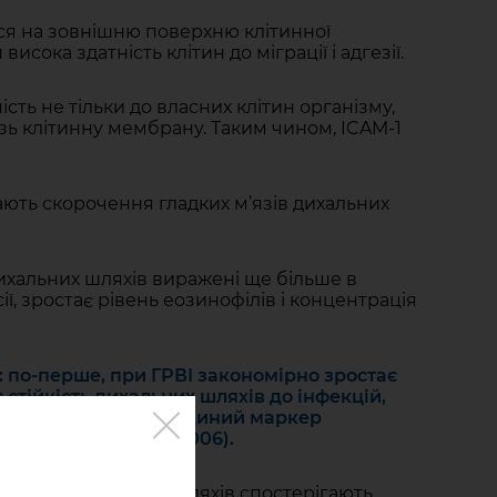
ся на зовнішню поверхню клітинної
сока здатність клітин до міграції і адгезії.
ть не тільки до власних клітин організму,
ізь клітинну мембрану. Таким чином, ICAM-1
жають скорочення гладких м’язів дихальних
ихальних шляхів виражені ще більше в
ї, зростає рівень еозинофілів і концентрація
: по-перше, при ГРВІ закономірно зростає
 стійкість дихальних шляхів до інфекцій,
ше розглядатися як єдиний маркер
а» (Зайцева О.В., 2006).
і нижніх дихальних шляхів спостерігають