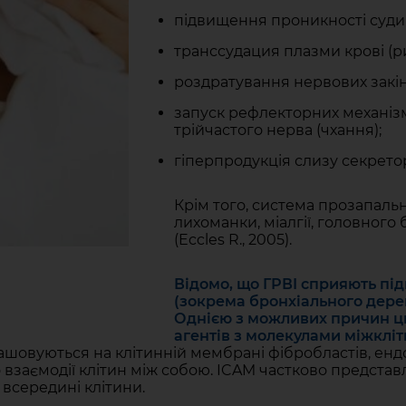
підвищення проникності судин
транссудация плазми крові (р
роздратування нервових закін
запуск рефлекторних механіз
трійчастого нерва (чхання);
гіперпродукція слизу секрето
Крім того, система прозапаль
лихоманки, міалгії, головного
(Eccles R., 2005).
Відомо, що ГРВІ сприяють пі
(зокрема бронхіального дере
Однією з можливих причин ць
агентів з молекулами міжкліти
ашовуються на клітинній мембрані фібробластів, ендо
о взаємодії клітин між собою. ICAM частково предста
 всередині клітини.