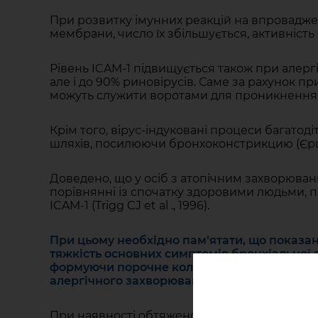
При розвитку імунних реакцій на впровадже
мембрани, число їх збільшується, активність I
Рівень ICAM-1 підвищується також при алергі
але і до 90% риновірусів. Саме за рахунок 
можуть служити воротами для проникнення ри
Крім того, вірус-індуковані процеси багатод
шляхів, посилюючи бронхоконстрикцию (Єршова
Доведено, що у осіб з атопічним захворюван
порівнянні із спочатку здоровими людьми, пр
ICAM-1 (Trigg CJ et al ., 1996).
При цьому необхідно пам’ятати, що показан
тяжкість основних симптомів бронхіальної а
формуючи порочне коло « алергія ↔ інфекці
алергічного захворювання. Видима алергічна
При наявності обтяженого алергічного фону н