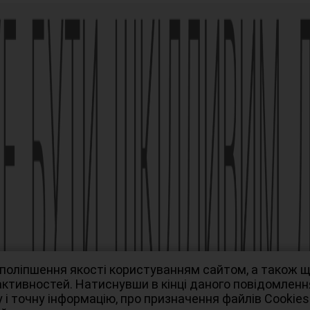
 лікарського засобу
омтесь з інструкцією для
/02 зі змінами від 21.09.2021
ька, 63, +38 (044) 496-87-87,
 поліпшення якості користуванням сайтом, а також 
 активностей. Натиснувши в кінці даного повідомлен
 і точну інформацію, про призначення файлів Сookies