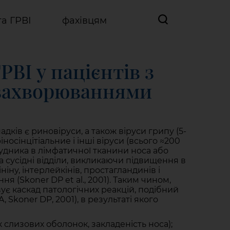
та ГРВІ
фахівцям
РВІ у пацієнтів з
захворюваннями
дків є риновіруси, а також віруси грипу (5-
іносінцітіальние і інші віруси (всього ≈200
збудника в лімфатичної тканини носа або
 сусідні відділи, викликаючи підвищення в
іну, інтерлейкінів, простагландинів і
ня (Skoner DP et al., 2001). Таким чином,
ує каскад патологічних реакцій, подібний
, Skoner DP, 2001), в результаті якого
 слизових оболонок, закладеність носа);