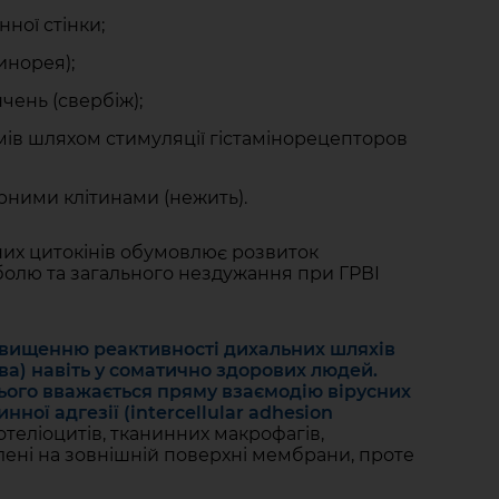
ної стінки;
инорея);
чень (свербіж);
мів шляхом стимуляції гістамінорецепторов
рними клітинами (нежить).
них цитокінів обумовлює розвиток
 болю та загального нездужання при ГРВІ
двищенню реактивності дихальних шляхів
ва) навіть у соматично здорових людей.
ого вважається пряму взаємодію вірусних
нної адгезії (intercellular adhesion
теліоцитів, тканинних макрофагів,
влені на зовнішній поверхні мембрани, проте