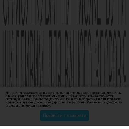
АМІЗОН РП МОЗ України № UA/6493/01/01, UA/6493/01/02 зі
змінами від 21.09.2021 Наказ МОЗ № 1994
Виробник АТ «Фармак», 04080, м.Київ, вул. Кирилівська, 63, +38
(044) 496-87-87, info@farmak.ua, www.farmak.ua
© Амізон, 2009-2026
Наш сайт використовує файли cookies для поліпшення якості користуванням сайтом,
а також щоб підвищити для вас якість рекламних і маркетингових активностей.
Натиснувши в кінці даного повідомлення «Прийняти та закрити», Ви підтверджуєте,
що маєте чітку і точну інформацію, про призначення файлів Сookies та погоджуєтесь з
їх використанням даним сайтом.
Прийняти та закрити