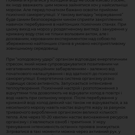
Починати купатися у холодній воді не обов’язково з осені,
як іноді вважають: цим можна зайнятися хоч у найсильніші
морози. Але перед початком бажано освоїти прийоми
психічної саморегуляції. У такому випадку “моржування”
буде самим безпосереднім чином сприяти закріпленню
навичок перебування в найтонших психічних станах. При
цьому вихід на мороз у роздягненому вигляді і занурення у
крижану воду стає не тільки вольовим актом, але і
дозованим, керованим експериментом над собою по
збереженню найтонших станів в умовно несприятливому
зовнішньому середовищі.
При “холодовому ударі” організм відповідає енергетичним
стресом, який може супроводжуватися позитивним чи
негативним емоційним забарвленням – залежно від
початкового налаштування і від здатності до психічної
саморегуляції. Енергетична система організму різко
підвищує свою активність. Запускається інтенсивне
теплоутворення. Психічний настрій і розтотожнення з
відчуттями тіла дозволяють не відчувати холод в повітрі і
воді навіть при сильному морозі. Після перебування у
крижаній воді холод деякий час також не відчувається, а за
несильного морозу навіть настає відчуття жару за рахунок
триваючого вироблення організмом великої кількості
тепла. Але через 10-20 хвилин настає виснаження ресурсів
організму і з’являються озноб і тремтіння. У міру
тренування інтенсивність останніх проявів знижується.
Зігріватися в такі моменти можна через активний рух, у