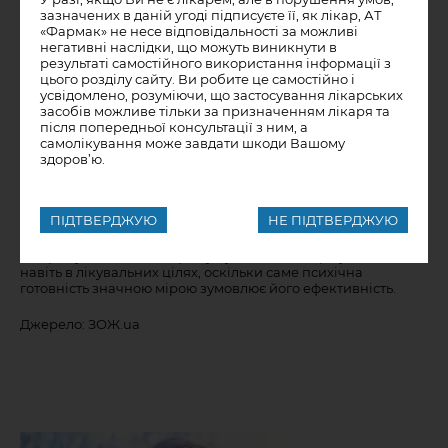
“моржування” врятувало багатьох людей від важких, що
зазначених в даній угоді підписуєте її, як лікар, АТ
вважалися невиліковними хвороб, включаючи рак. Відомо
«Фармак» не несе відповідальності за можливі
багато випадків швидкого зцілення через цей прийом, в
негативні наслідки, що можуть виникнути в
тому числі, від респіраторних захворювань у гострій стадії.
результаті самостійного використання інформації з
В ентузіастів “моржування” вже накопичено певний досвід
цього розділу сайту. Ви робите це самостійно і
лікування дітей, і це питання заслуговує серйозного
усвідомлено, розуміючи, що застосування лікарських
всебічного вивчення. Але панацеєю (ліками від усіх
засобів можливе тільки за призначенням лікаря та
хвороб) воно не є. Наприклад, при хронічних
після попередньої консультації з ним, а
захворюваннях, що протікають з незначно підвищеною
самолікування може завдати шкоди Вашому
температурою тіла, воно не завжди дає позитивний ефект.
здоров’ю.
Мабуть, організм у цих випадках уже не має
енергоресурсів, які могли б бути активовані зануренням в
крижану воду. Таким хворим, швидше, можуть допомогти,
навпаки, гіпертермічні (високотемпературні) ванни.
ПІДТВЕРДЖУЮ
НЕ ПІДТВЕРДЖУЮ
Неприпустимо також примушування до “моржування”
навіть в лікувальних цілях, оскільки саме психічна
готовність значною мірою зумовлює його ефективність.
Джерело: ЗОЖ.ua