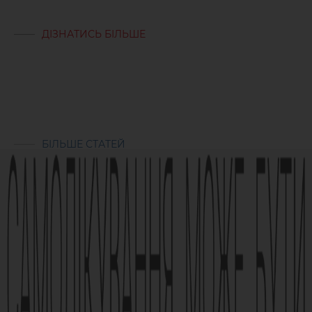
ДІЗНАТИСЬ БІЛЬШЕ
БІЛЬШЕ СТАТЕЙ
Реклама лікарського засобу. Перед застосуванням лікарського
засобу обов’язково проконсультуйтесь з лікарем та
ознайомтесь з інструкцією для застосування лікарського
засобу.