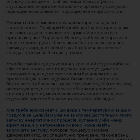
теплому приміщенні, біля вогнища. Ось ці стреси і
спустошення енергетичної системи організму тренують її,
підвищуючи мобільність і нарощуючи її енергоємність.
Одним з найвідоміших популяризаторів холодового
загартування є Порфирій Корнійович Іванов, прикладом
свого життя довів можливість гармонійного злиття з
природою у всіх її проявах. Навіть у найбільші морози він
ходив в одних трусах і босоніж, по багато разів купався
взимку у природних водоймах або обливався водою з
колодязів, ночував без одягу в снігу.
Хоча безсумнівно, що купання у крижаній воді є найбільш
ефективною з усіх загартовуючих процедур, дуже не
засмучуйтеся, якщо поряд з вашим будинком немає
придатної для цього водойми. Ви можете, наприклад,
бігати по снігу босоніж і, якщо є можливість, то й полежати,
роздягнувшись, в снігу. Можна обливатися водою з
криниці. Нарешті, можна полежати у ванні з холодною
водою або просто обливатися нею з таза або відра.
Але треба враховувати, що вода з температурою вище 8
градусів за Цельсієм уже не викликає достатньо чіткого
запуску енергетичних процесів, купання у ній менш
ефективне, а у нетренованих воно може навіть
викликати застуду.
Холодові процедури можна
здійснювати під час спеціальних тренувань, також вранці