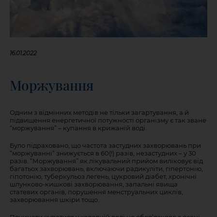
16.01.2022
Моржування
Одним з відмінних методів не тільки загартування, а й
підвищення енергетичної потужності організму є так зване
“моржування” – купання в крижаній воді.
Було підраховано, що частота застудних захворювань при
“моржуванні” знижується в 60(!) разів, незастудних – у 30
разів. “Моржування” як лікувальний прийом виліковує від
багатьох захворювань, включаючи радикуліти, гіпертонію,
гіпотонію, туберкульоз легень, цукровий діабет, хронічні
шлунково-кишкові захворювання, запальні явища
статевих органів, порушення менструальних циклів,
захворювання шкіри тощо.