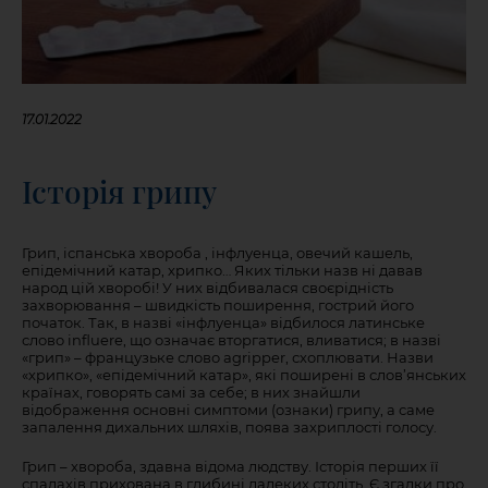
17.01.2022
Історія грипу
Грип, іспанська хвороба , інфлуенца, овечий кашель,
епідемічний катар, хрипко… Яких тільки назв ні давав
народ цій хворобі! У них відбивалася своєрідність
захворювання – швидкість поширення, гострий його
початок. Так, в назві «інфлуенца» відбилося латинське
слово influere, що означає вторгатися, вливатися; в назві
«грип» – французьке слово agripper, схоплювати. Назви
«хрипко», «епідемічний катар», які поширені в слов’янських
країнах, говорять самі за себе; в них знайшли
відображення основні симптоми (ознаки) грипу, а саме
запалення дихальних шляхів, поява захриплості голосу.
Грип – хвороба, здавна відома людству. Історія перших її
спалахів прихована в глибині далеких століть. Є згадки про