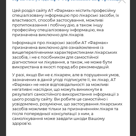
помирали переважно маленькі діти та особи похилого віку,
обтяжені різного роду хронічними недугами. Проте і зараз
Цей розділ сайту АТ «Фармак» містить професійну
грип завдає великої шкоди здоров’ю людства. Підраховано,
спеціалізовану інформацію про лікарські засоби, їх
що грип та грипоподібні хвороби в середньому щорічно
властивості, способи застосування, можливі
складають половину всіх інфекційних захворювань. Саме ці
протипоказання і побічну дію, а також іншу
хвороби дають 15-20% загального числа втрат
професійну спеціалізовану інформацію, яка
працездатності населення в більшості країн. Під час
призначена виключно для лікарів.
пандемій цифри незмірно зростають. Досить сказати, що в
1957-1958 роках на грип перехворіло близько 3 мільярди
Інформація про лікарські засоби АТ «Фармак»
чоловік, тобто більше 2/3 населення земної кулі. Чим же
призначена виключно для ознайомлення із
пояснити, що людство, яке зуміло позбутися від навал таких
вищепереліченими характеристиками лікарських
страшних захворювань, як чума, холера, віспа, не може до
засобів, і не є посібником для самостійної
цих пір ліквідувати грип?
діагностики чи лікування, а також, не може бути
використана в якості порад або рекомендацій.
Для того щоб відповісти на це питання, необхідно більш
У разі, якщо Ви не є лікарем, але в порушення умов,
детально ознайомитися з самим захворюванням,
зазначених в даній угоді підписуєте її, як лікар, АТ
причинами, що викликають його, і тими особливостями, які
«Фармак» не несе відповідальності за можливі
відрізняють його від інших хвороб.
негативні наслідки, що можуть виникнути в
результаті самостійного використання інформації з
Джерело: ГРИПП и его предупреждение.,Л.Я.Закстельская.,
цього розділу сайту. Ви робите це самостійно і
Москва «Медицина» 1967г.
усвідомлено, розуміючи, що застосування лікарських
засобів можливе тільки за призначенням лікаря та
після попередньої консультації з ним, а
самолікування може завдати шкоди Вашому
здоров’ю.