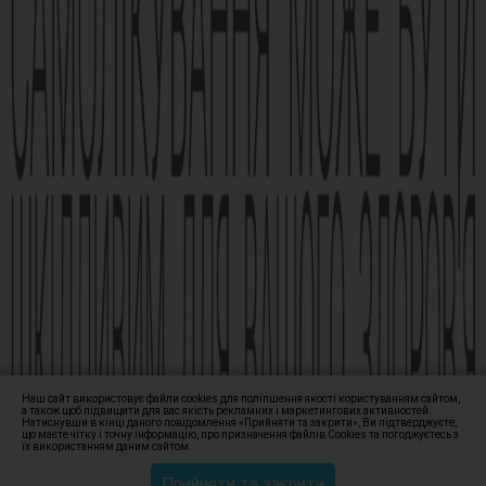
засобу обов’язково проконсультуйтесь з лікарем та
ознайомтесь з інструкцією для застосування лікарського
засобу.
АМІЗОН РП МОЗ України № UA/6493/01/01, UA/6493/01/02 зі
змінами від 21.09.2021 Наказ МОЗ № 1994
Виробник АТ «Фармак», 04080, м.Київ, вул. Кирилівська, 63, +38
(044) 496-87-87, info@farmak.ua, www.farmak.ua
© Амізон, 2009-2026
Наш сайт використовує файли cookies для поліпшення якості користуванням сайтом,
а також щоб підвищити для вас якість рекламних і маркетингових активностей.
Натиснувши в кінці даного повідомлення «Прийняти та закрити», Ви підтверджуєте,
що маєте чітку і точну інформацію, про призначення файлів Сookies та погоджуєтесь з
їх використанням даним сайтом.
Прийняти та закрити