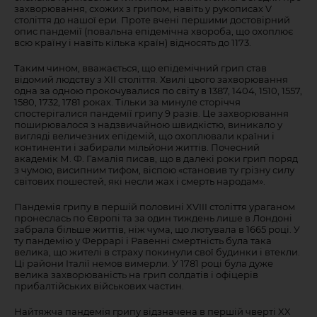
захворювання, схожих з грипом, навіть у рукописах V
століття до нашої ери. Проте вчені першими достовірний
опис пандемії (повальна епідемічна хвороба, що охоплює
всю країну і навіть кілька країн) відносять до 1173.
Таким чином, вважається, що епідемічний грип став
відомий людству з XII століття. Хвилі цього захворювання
одна за одною прокочувалися по світу в 1387, 1404, 1510, 1557,
1580, 1732, 1781 роках. Тільки за минуле сторіччя
спостерігалися пандемії грипу 9 разів. Це захворювання
поширювалося з надзвичайною швидкістю, виникало у
вигляді величезних епідемій, що охоплювали країни і
континенти і забирали мільйони життів. Почесний
академік М. Ф. Гамалія писав, що в далекі роки грип поряд
з чумою, висипним тифом, віспою «становив ту грізну силу
світових пошестей, які несли жах і смерть народам».
Пандемія грипу в першій половині XVIII століття ураганом
пронеслась по Європі та за один тиждень лише в Лондоні
забрала більше життів, ніж чума, що лютувала в 1665 році. У
ту пандемію у Феррарі і Равенні смертність була така
велика, що жителі в страху покинули свої будинки і втекли.
Ці райони Італії немов вимерли. У 1781 році була дуже
велика захворюваність на грип солдатів і офіцерів
прибалтійських військових частин.
Найтяжча пандемія грипу відзначена в першій чверті XX